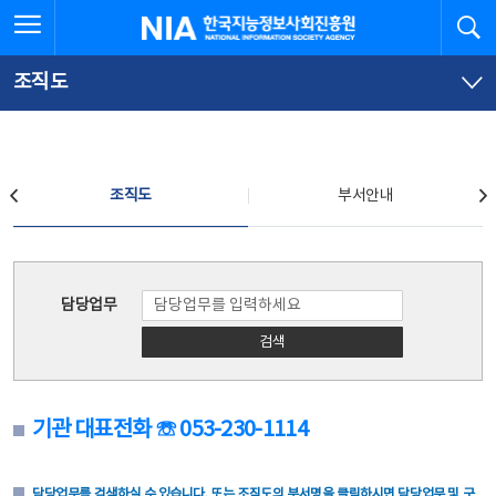
본
전
전체메뉴 열기
검
한국지능정보사회진흥원
문
체
바
메
로
뉴
가
바
조직도
기
로
가
기
조직도
조직도
부서안내
조직도
담당업무
검색
기관 대표전화 ☏ 053-230-1114
담당업무를 검색하실 수 있습니다. 또는 조직도의 부서명을 클릭하시면 담당업무 및 구