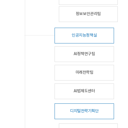
정보보안관리팀
인공지능정책실
AI정책연구팀
미래전략팀
AI법제도센터
디지털전략기획단