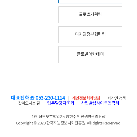
글로벌기획팀
디지털정부협력팀
글로벌아카데미
대표전화 ☏ 053-230-1114
개인정보처리방침
저작권 정책
업무담당자조회
사업별웹사이트연락처
찾아오시는 길
개인정보보호책임자 : 양현수 안전경영관리단장
Copyright © 2020 한국지능정보사회진흥원. All Rights Reserved.