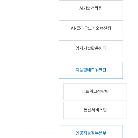
AI기술전략팀
AI-클라우드기술혁신팀
양자기술활용센터
지능형네트워크단
네트워크전략팀
통신서비스팀
인공지능정부본부