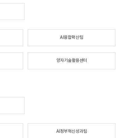
AI융합확산팀
양자기술활용센터
AI정부혁신성과팀