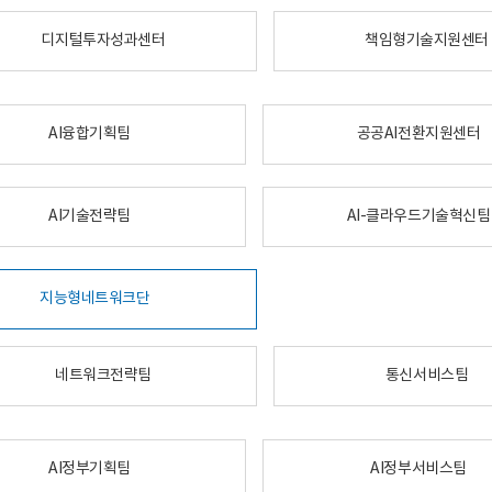
디지털투자성과센터
책임형기술지원센터
AI융합기획팀
공공AI전환지원센터
AI기술전략팀
AI-클라우드기술혁신팀
지능형네트워크단
네트워크전략팀
통신서비스팀
AI정부기획팀
AI정부서비스팀