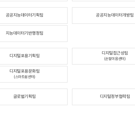
공공지능데이터기획팀
공공지능데이터개방팀
지능데이터기반행정팀
디지털접근성팀
디지털포용기획팀
(손말이음센터)
디지털포용문화팀
(스마트쉼센터)
글로벌기획팀
디지털정부협력팀