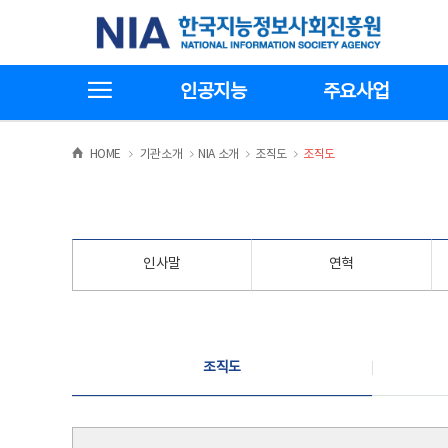
본
전
한국지능정보사회진흥원
문
체
바
메
로
뉴
가
바
전체메뉴보기
기
로
인공지능
주요사업
가
기
>
>
>
>
HOME
기관소개
NIA 소개
조직도
조직도
인사말
연혁
조직도
조직도
조직도