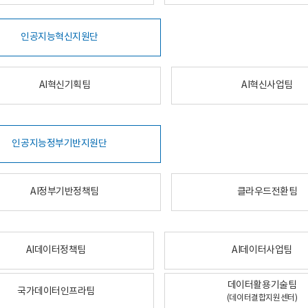
인공지능혁신지원단
AI혁신기획팀
AI혁신사업팀
인공지능정부기반지원단
AI정부기반정책팀
클라우드전환팀
AI데이터정책팀
AI데이터사업팀
데이터활용기술팀
국가데이터인프라팀
(데이터결합지원센터)