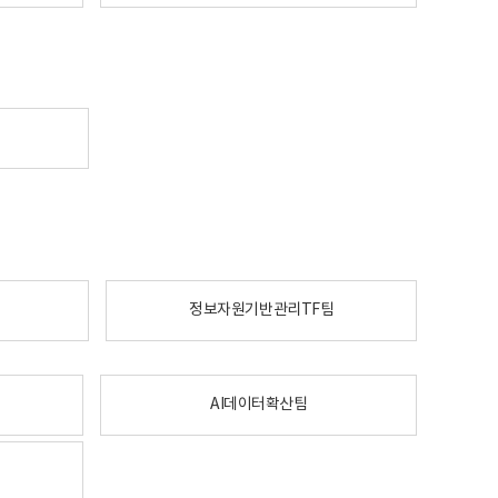
정보자원기반관리TF팀
AI데이터확산팀