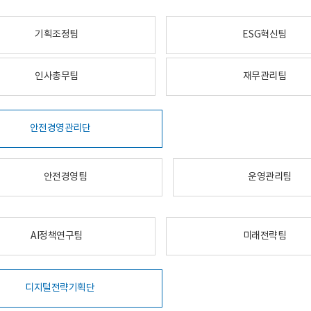
기획조정팀
ESG혁신팀
인사총무팀
재무관리팀
안전경영관리단
안전경영팀
운영관리팀
AI정책연구팀
미래전략팀
디지털전략기획단