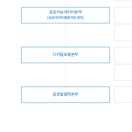
공공지능데이터본부
(공공데이터활용지원센터)
디지털포용본부
글로벌협력본부