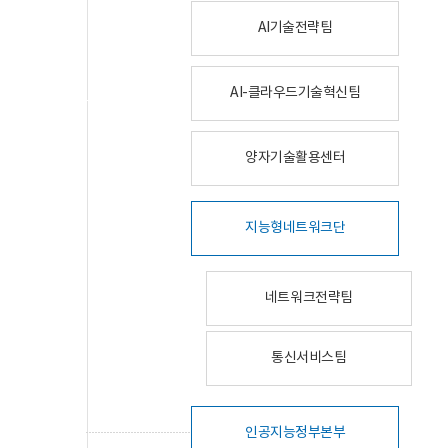
AI기술전략팀
AI-클라우드기술혁신팀
양자기술활용센터
지능형네트워크단
네트워크전략팀
통신서비스팀
인공지능정부본부