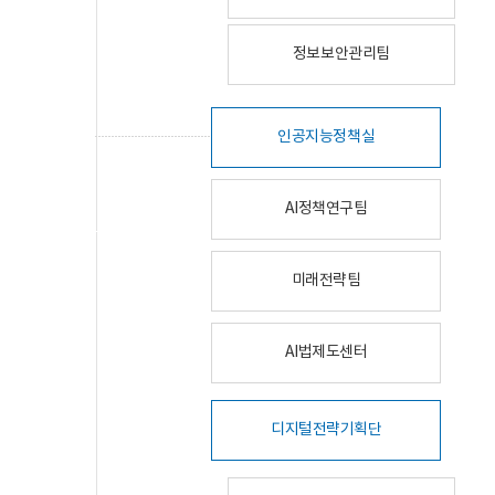
정보보안관리팀
인공지능정책실
AI정책연구팀
미래전략팀
AI법제도센터
디지털전략기획단