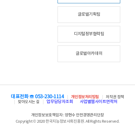
글로벌기획팀
디지털정부협력팀
글로벌아카데미
대표전화 ☏ 053-230-1114
개인정보처리방침
저작권 정책
업무담당자조회
사업별웹사이트연락처
찾아오시는 길
개인정보보호책임자 : 양현수 안전경영관리단장
Copyright © 2020 한국지능정보사회진흥원. All Rights Reserved.