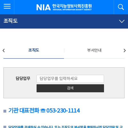
본
전
전체메뉴 열기
검
한국지능정보사회진흥원
문
체
바
메
로
뉴
가
바
조직도
기
로
가
기
조직도
조직도
부서안내
조직도
담당업무
검색
기관 대표전화 ☏ 053-230-1114
담당업무를 검색하실 수 있습니다. 또는 조직도의 부서명을 클릭하시면 담당업무 및 구