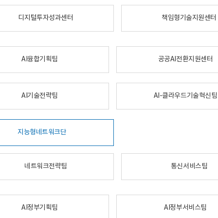
디지털투자성과센터
책임형기술지원센터
AI융합기획팀
공공AI전환지원센터
AI기술전략팀
AI-클라우드기술혁신팀
지능형네트워크단
네트워크전략팀
통신서비스팀
AI정부기획팀
AI정부서비스팀