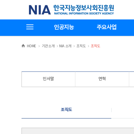
본
전
한국지능정보사회진흥원
문
체
바
메
로
뉴
가
바
전체메뉴보기
기
로
인공지능
주요사업
가
기
>
>
>
>
HOME
기관소개
NIA 소개
조직도
조직도
인사말
연혁
조직도
조직도
조직도