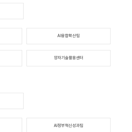
AI융합확산팀
양자기술활용센터
AI정부혁신성과팀