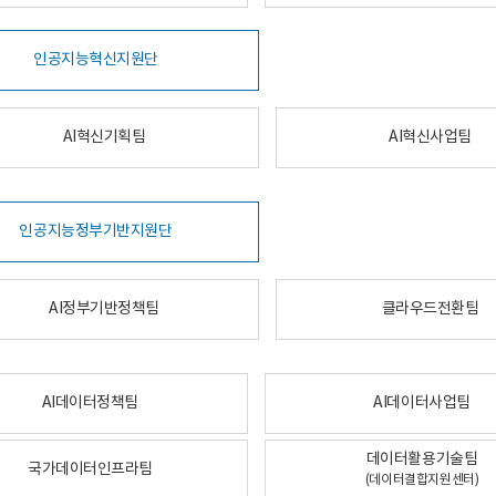
인공지능혁신지원단
AI혁신기획팀
AI혁신사업팀
인공지능정부기반지원단
AI정부기반정책팀
클라우드전환팀
AI데이터정책팀
AI데이터사업팀
데이터활용기술팀
국가데이터인프라팀
(데이터결합지원센터)