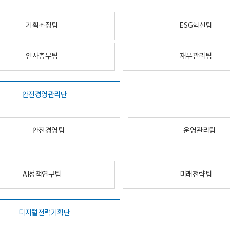
기획조정팀
ESG혁신팀
인사총무팀
재무관리팀
안전경영관리단
안전경영팀
운영관리팀
AI정책연구팀
미래전략팀
디지털전략기획단