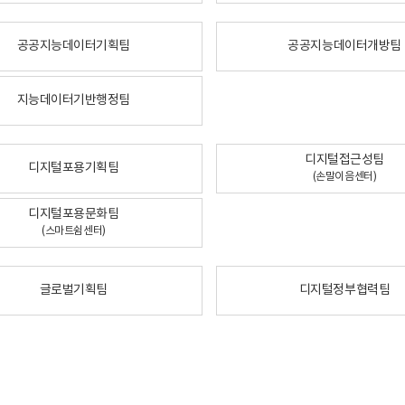
공공지능데이터기획팀
공공지능데이터개방팀
지능데이터기반행정팀
디지털접근성팀
디지털포용기획팀
(손말이음센터)
디지털포용문화팀
(스마트쉼센터)
글로벌기획팀
디지털정부협력팀