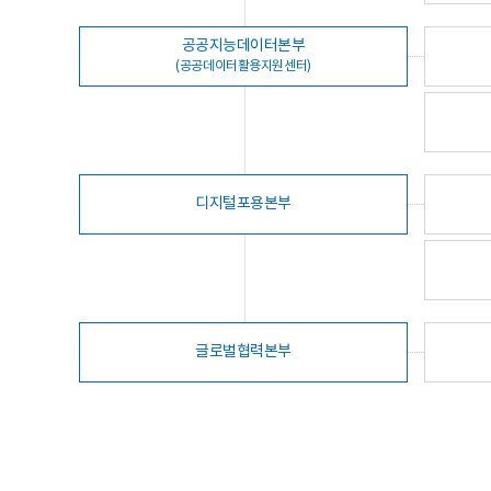
공공지능데이터본부
(공공데이터활용지원센터)
디지털포용본부
글로벌협력본부