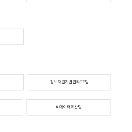
정보자원기반관리TF팀
AI데이터확산팀