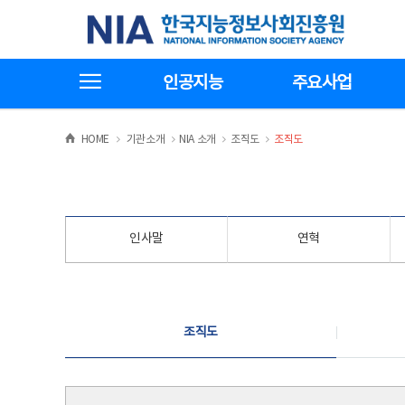
본
전
한국지능정보사회진흥원
문
체
바
메
로
뉴
가
바
전체메뉴보기
기
로
인공지능
주요사업
가
기
>
>
>
>
HOME
기관소개
NIA 소개
조직도
조직도
인사말
연혁
조직도
조직도
조직도