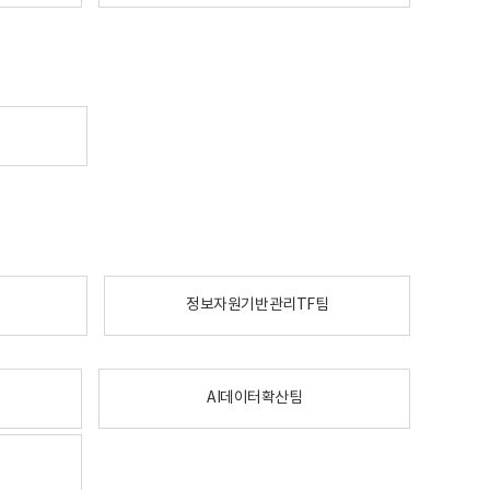
정보자원기반관리TF팀
AI데이터확산팀