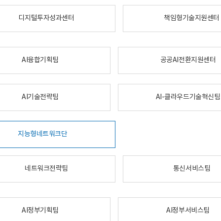
디지털투자성과센터
책임형기술지원센터
AI융합기획팀
공공AI전환지원센터
AI기술전략팀
AI-클라우드기술혁신팀
지능형네트워크단
네트워크전략팀
통신서비스팀
AI정부기획팀
AI정부서비스팀