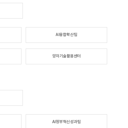
AI융합확산팀
양자기술활용센터
AI정부혁신성과팀