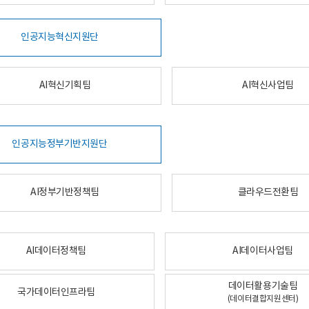
인공지능혁신지원단
AI혁신기획팀
AI혁신사업팀
인공지능정부기반지원단
AI정부기반정책팀
클라우드전환팀
AI데이터정책팀
AI데이터사업팀
데이터활용기술팀
국가데이터인프라팀
(데이터결합지원센터)