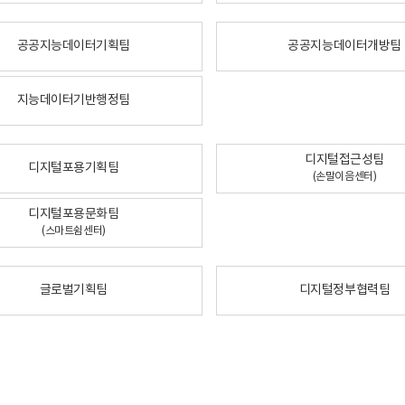
공공지능데이터기획팀
공공지능데이터개방팀
지능데이터기반행정팀
디지털접근성팀
디지털포용기획팀
(손말이음센터)
디지털포용문화팀
(스마트쉼센터)
글로벌기획팀
디지털정부협력팀