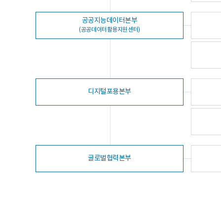
공공지능데이터본부
(공공데이터활용지원센터)
디지털포용본부
글로벌협력본부