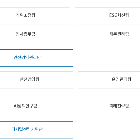
기획조정팀
ESG혁신팀
인사총무팀
재무관리팀
안전경영관리단
안전경영팀
운영관리팀
AI정책연구팀
미래전략팀
디지털전략기획단