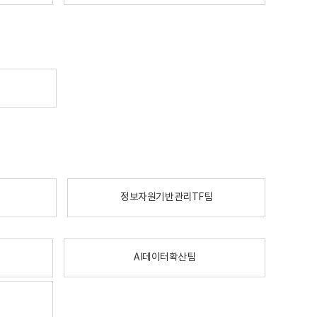
정보자원기반관리TF팀
AI데이터확산팀