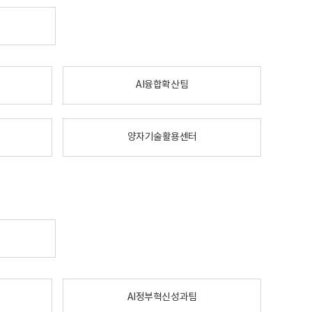
AI융합확산팀
양자기술활용센터
AI정부혁신성과팀