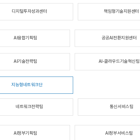
디지털투자성과센터
책임형기술지원센터
AI융합기획팀
공공AI전환지원센터
AI기술전략팀
AI-클라우드기술혁신팀
지능형네트워크단
네트워크전략팀
통신서비스팀
AI정부기획팀
AI정부서비스팀