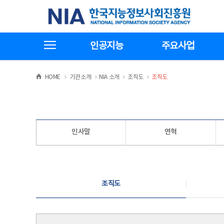
본
전
한국지능정보사회진흥원
문
체
바
메
로
뉴
가
바
전체메뉴보기
기
로
인공지능
주요사업
가
기
>
>
>
>
HOME
기관소개
NIA 소개
조직도
조직도
인사말
연혁
조직도
조직도
조직도