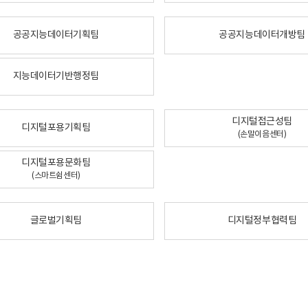
공공지능데이터기획팀
공공지능데이터개방팀
지능데이터기반행정팀
디지털접근성팀
디지털포용기획팀
(손말이음센터)
디지털포용문화팀
(스마트쉼센터)
글로벌기획팀
디지털정부협력팀