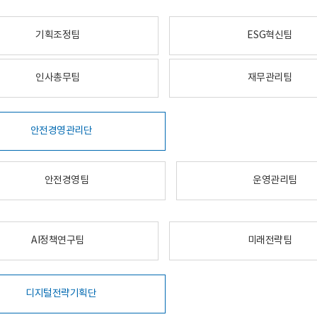
기획조정팀
ESG혁신팀
인사총무팀
재무관리팀
안전경영관리단
안전경영팀
운영관리팀
AI정책연구팀
미래전략팀
디지털전략기획단