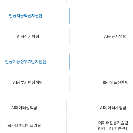
인공지능혁신지원단
AI혁신기획팀
AI혁신사업팀
인공지능정부기반지원단
AI정부기반정책팀
클라우드전환팀
AI데이터정책팀
AI데이터사업팀
데이터활용기술팀
국가데이터인프라팀
(데이터결합지원센터)