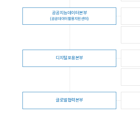
공공지능데이터본부
(공공데이터활용지원센터)
디지털포용본부
글로벌협력본부