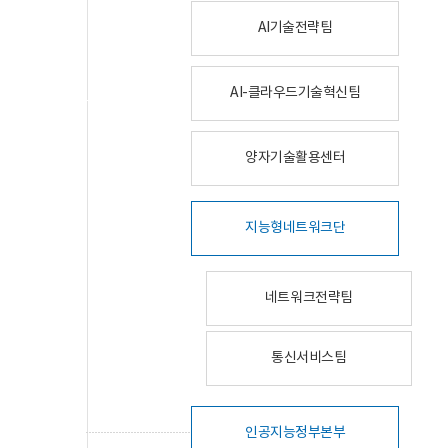
AI기술전략팀
AI-클라우드기술혁신팀
양자기술활용센터
지능형네트워크단
네트워크전략팀
통신서비스팀
인공지능정부본부