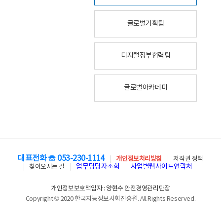
글로벌기획팀
디지털정부협력팀
글로벌아카데미
대표전화 ☏ 053-230-1114
개인정보처리방침
저작권 정책
업무담당자조회
사업별웹사이트연락처
찾아오시는 길
개인정보보호책임자 : 양현수 안전경영관리단장
Copyright © 2020 한국지능정보사회진흥원. All Rights Reserved.