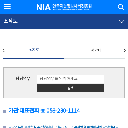
본
전
전체메뉴 열기
검
한국지능정보사회진흥원
문
체
바
메
로
뉴
가
바
조직도
기
로
가
기
조직도
조직도
부서안내
조직도
담당업무
검색
기관 대표전화 ☏ 053-230-1114
담당업무를 검색하실 수 있습니다. 또는 조직도의 부서명을 클릭하시면 담당업무 및 구