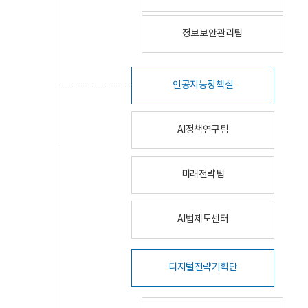
정보보안관리팀
인공지능정책실
AI정책연구팀
미래전략팀
AI법제도센터
디지털전략기획단