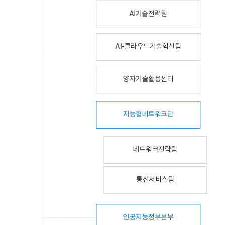
AI기술전략팀
AI-클라우드기술혁신팀
양자기술활용센터
지능형네트워크단
네트워크전략팀
통신서비스팀
인공지능정부본부