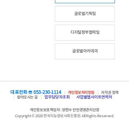
글로벌기획팀
디지털정부협력팀
글로벌아카데미
대표전화 ☏ 053-230-1114
개인정보처리방침
저작권 정책
업무담당자조회
사업별웹사이트연락처
찾아오시는 길
개인정보보호책임자 : 양현수 안전경영관리단장
Copyright © 2020 한국지능정보사회진흥원. All Rights Reserved.