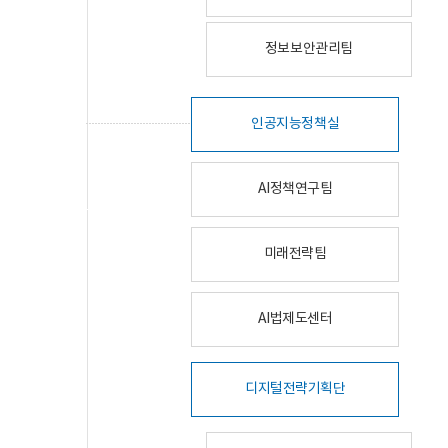
정보보안관리팀
인공지능정책실
AI정책연구팀
미래전략팀
AI법제도센터
디지털전략기획단