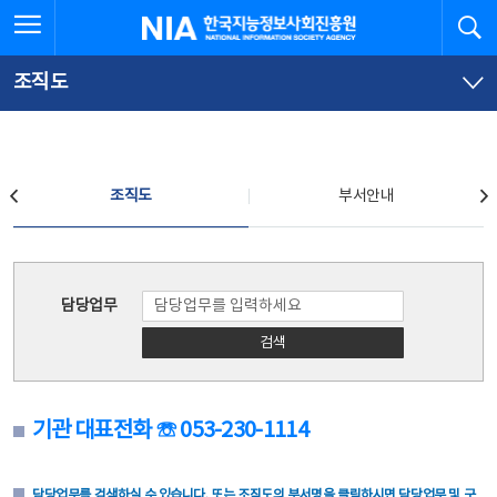
본
전
전체메뉴 열기
검
한국지능정보사회진흥원
문
체
바
메
로
뉴
가
바
조직도
기
로
가
기
조직도
조직도
부서안내
조직도
담당업무
검색
기관 대표전화 ☏ 053-230-1114
담당업무를 검색하실 수 있습니다. 또는 조직도의 부서명을 클릭하시면 담당업무 및 구