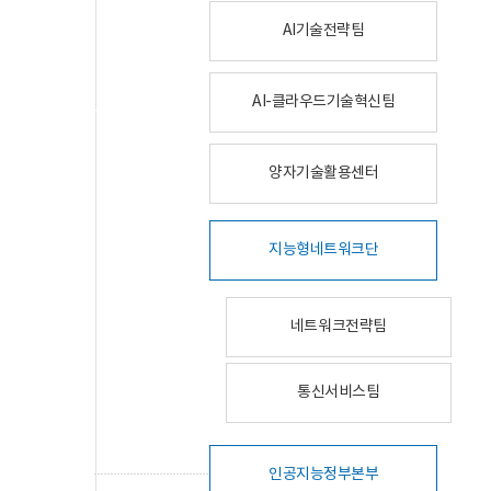
AI기술전략팀
AI-클라우드기술혁신팀
양자기술활용센터
지능형네트워크단
네트워크전략팀
통신서비스팀
인공지능정부본부