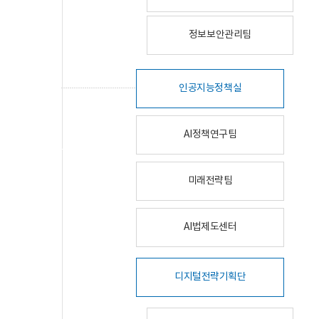
정보보안관리팀
인공지능정책실
AI정책연구팀
미래전략팀
AI법제도센터
디지털전략기획단