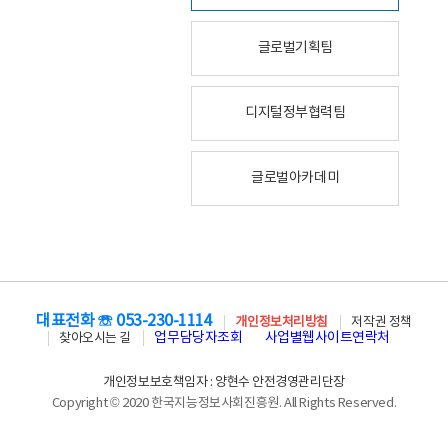
글로벌기획팀
디지털정부협력팀
글로벌아카데미
대표전화 ☏ 053-230-1114
개인정보처리방침
저작권 정책
업무담당자조회
사업별웹사이트연락처
찾아오시는 길
개인정보보호책임자 : 양현수 안전경영관리단장
Copyright © 2020 한국지능정보사회진흥원. All Rights Reserved.