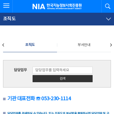
본
전
전체메뉴 열기
검
한국지능정보사회진흥원
문
체
바
메
로
뉴
가
바
조직도
기
로
가
기
조직도
조직도
부서안내
조직도
담당업무
검색
기관 대표전화 ☏ 053-230-1114
담당업무를 검색하실 수 있습니다. 또는 조직도의 부서명을 클릭하시면 담당업무 및 구