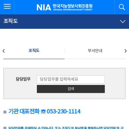
본
전
전체메뉴 열기
검
한국지능정보사회진흥원
문
체
바
메
로
뉴
가
바
조직도
기
로
가
기
조직도
조직도
부서안내
조직도
담당업무
검색
기관 대표전화 ☏ 053-230-1114
담당업무를 검색하실 수 있습니다. 또는 조직도의 부서명을 클릭하시면 담당업무 및 구