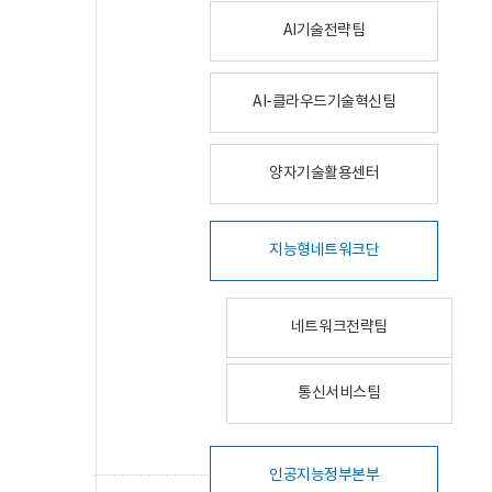
AI기술전략팀
AI-클라우드기술혁신팀
양자기술활용센터
지능형네트워크단
네트워크전략팀
통신서비스팀
인공지능정부본부