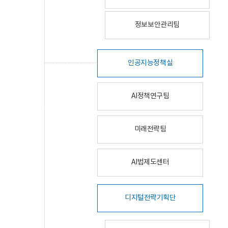
정보보안관리팀
인공지능정책실
AI정책연구팀
미래전략팀
AI법제도센터
디지털전략기획단