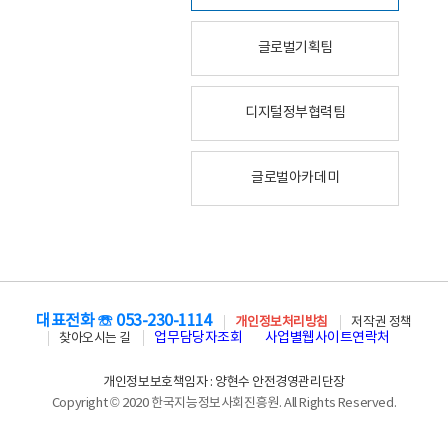
글로벌기획팀
디지털정부협력팀
글로벌아카데미
대표전화 ☏ 053-230-1114
개인정보처리방침
저작권 정책
업무담당자조회
사업별웹사이트연락처
찾아오시는 길
개인정보보호책임자 : 양현수 안전경영관리단장
Copyright © 2020 한국지능정보사회진흥원. All Rights Reserved.