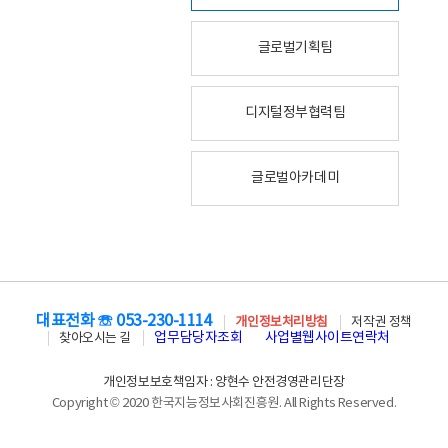
글로벌기획팀
디지털정부협력팀
글로벌아카데미
대표전화 ☏ 053-230-1114
개인정보처리방침
저작권 정책
업무담당자조회
사업별웹사이트연락처
찾아오시는 길
개인정보보호책임자 : 양현수 안전경영관리단장
Copyright © 2020 한국지능정보사회진흥원. All Rights Reserved.