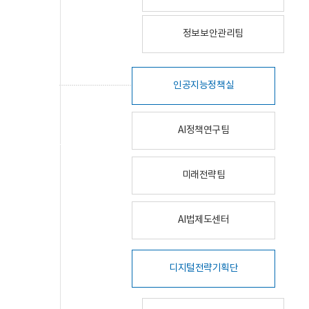
정보보안관리팀
인공지능정책실
AI정책연구팀
미래전략팀
AI법제도센터
디지털전략기획단