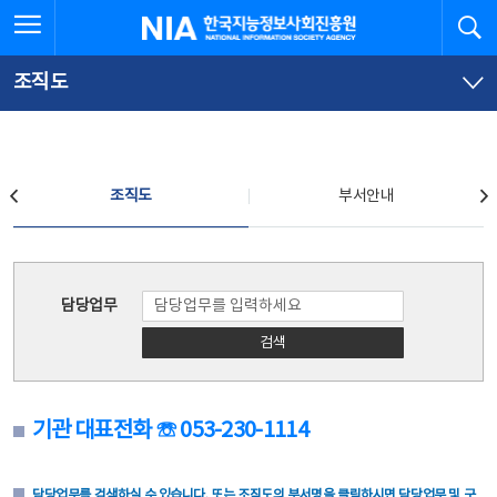
본
전
전체메뉴 열기
검
한국지능정보사회진흥원
문
체
바
메
로
뉴
가
바
조직도
기
로
가
기
조직도
조직도
부서안내
조직도
담당업무
검색
기관 대표전화 ☏ 053-230-1114
담당업무를 검색하실 수 있습니다. 또는 조직도의 부서명을 클릭하시면 담당업무 및 구