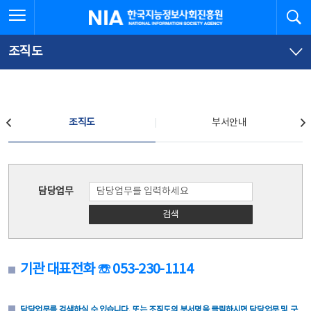
본
전
전체메뉴 열기
검
한국지능정보사회진흥원
문
체
바
메
로
뉴
가
바
조직도
기
로
가
기
조직도
조직도
부서안내
조직도
담당업무
검색
기관 대표전화 ☏ 053-230-1114
담당업무를 검색하실 수 있습니다. 또는 조직도의 부서명을 클릭하시면 담당업무 및 구