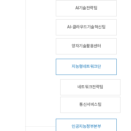
AI기술전략팀
AI-클라우드기술혁신팀
양자기술활용센터
지능형네트워크단
네트워크전략팀
통신서비스팀
인공지능정부본부