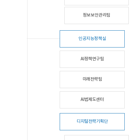
정보보안관리팀
인공지능정책실
AI정책연구팀
미래전략팀
AI법제도센터
디지털전략기획단