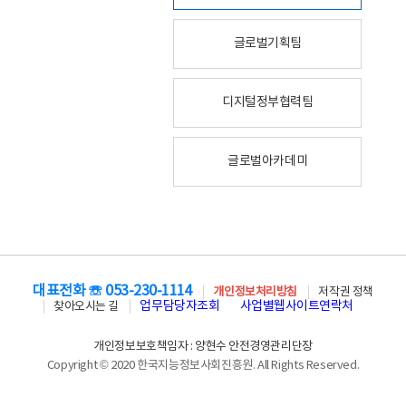
글로벌기획팀
디지털정부협력팀
글로벌아카데미
대표전화 ☏ 053-230-1114
개인정보처리방침
저작권 정책
업무담당자조회
사업별웹사이트연락처
찾아오시는 길
개인정보보호책임자 : 양현수 안전경영관리단장
Copyright © 2020 한국지능정보사회진흥원. All Rights Reserved.