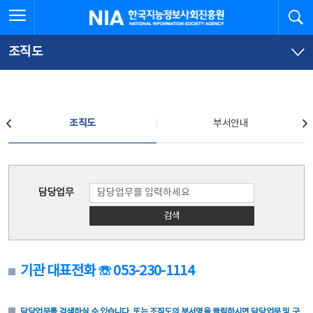
본
전
전체메뉴 열기
검
한국지능정보사회진흥원
문
체
바
메
로
뉴
가
바
조직도
기
로
가
기
조직도
조직도
부서안내
조직도
담당업무
검색
기관 대표전화 ☏ 053-230-1114
담당업무를 검색하실 수 있습니다. 또는 조직도의 부서명을 클릭하시면 담당업무 및 구