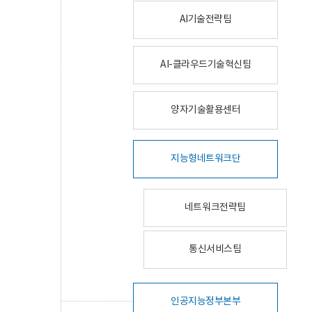
AI기술전략팀
AI-클라우드기술혁신팀
양자기술활용센터
지능형네트워크단
네트워크전략팀
통신서비스팀
인공지능정부본부