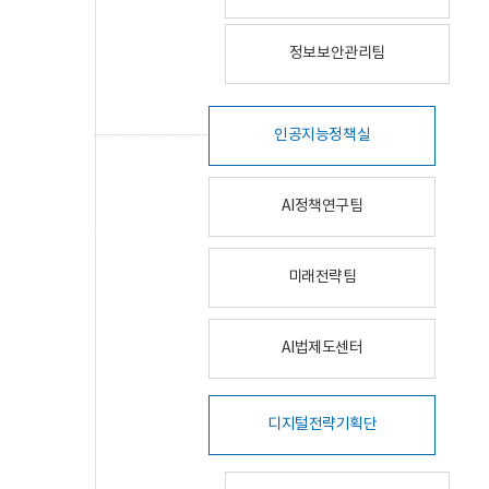
정보보안관리팀
인공지능정책실
AI정책연구팀
미래전략팀
AI법제도센터
디지털전략기획단