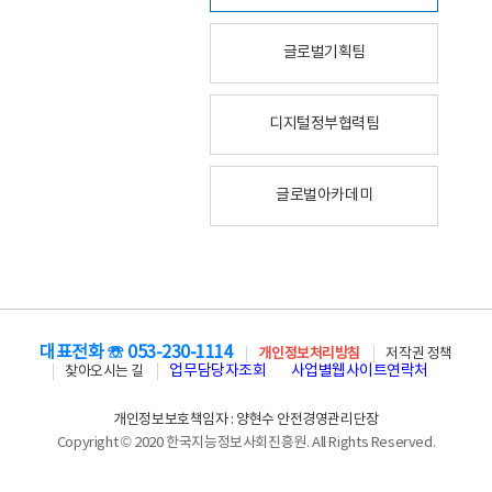
글로벌기획팀
디지털정부협력팀
글로벌아카데미
대표전화 ☏ 053-230-1114
개인정보처리방침
저작권 정책
업무담당자조회
사업별웹사이트연락처
찾아오시는 길
개인정보보호책임자 : 양현수 안전경영관리단장
Copyright © 2020 한국지능정보사회진흥원. All Rights Reserved.