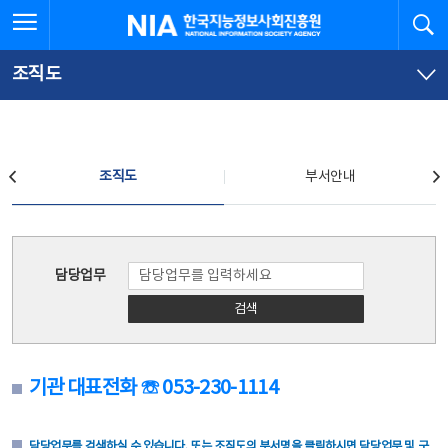
본
전
전체메뉴 열기
검
한국지능정보사회진흥원
문
체
바
메
로
뉴
가
바
조직도
기
로
가
기
조직도
조직도
부서안내
조직도
담당업무
검색
기관 대표전화 ☏ 053-230-1114
담당업무를 검색하실 수 있습니다. 또는 조직도의 부서명을 클릭하시면 담당업무 및 구