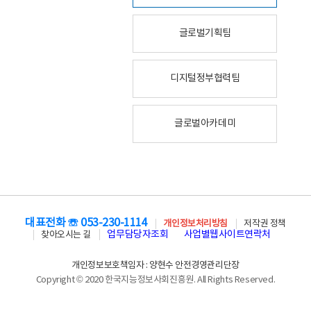
글로벌기획팀
디지털정부협력팀
글로벌아카데미
대표전화 ☏ 053-230-1114
개인정보처리방침
저작권 정책
업무담당자조회
사업별웹사이트연락처
찾아오시는 길
개인정보보호책임자 : 양현수 안전경영관리단장
Copyright © 2020 한국지능정보사회진흥원. All Rights Reserved.