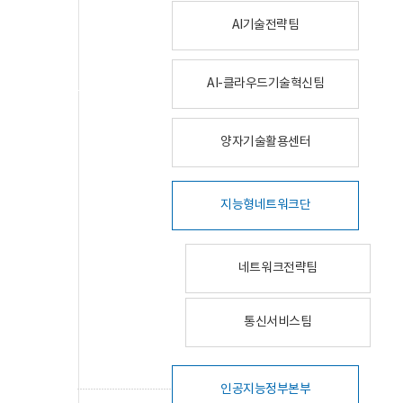
AI기술전략팀
AI-클라우드기술혁신팀
양자기술활용센터
지능형네트워크단
네트워크전략팀
통신서비스팀
인공지능정부본부