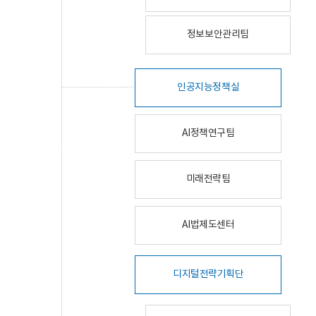
정보보안관리팀
인공지능정책실
AI정책연구팀
미래전략팀
AI법제도센터
디지털전략기획단