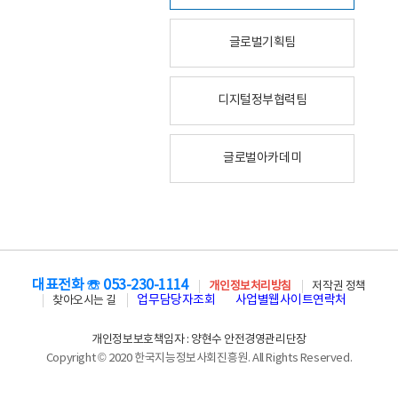
글로벌기획팀
디지털정부협력팀
글로벌아카데미
대표전화 ☏ 053-230-1114
개인정보처리방침
저작권 정책
업무담당자조회
사업별웹사이트연락처
찾아오시는 길
개인정보보호책임자 : 양현수 안전경영관리단장
Copyright © 2020 한국지능정보사회진흥원. All Rights Reserved.