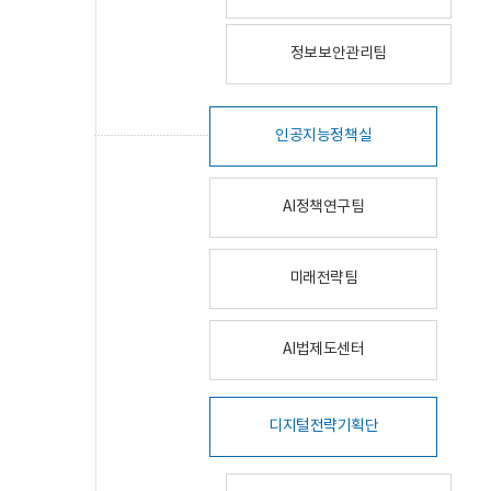
정보보안관리팀
인공지능정책실
AI정책연구팀
미래전략팀
AI법제도센터
디지털전략기획단