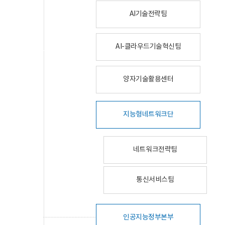
AI기술전략팀
AI-클라우드기술혁신팀
양자기술활용센터
지능형네트워크단
네트워크전략팀
통신서비스팀
인공지능정부본부