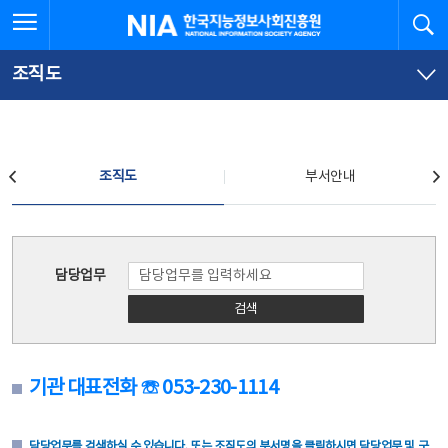
본
전
전체메뉴 열기
검
한국지능정보사회진흥원
문
체
바
메
로
뉴
가
바
조직도
기
로
가
기
조직도
조직도
부서안내
조직도
담당업무
검색
기관 대표전화 ☏ 053-230-1114
담당업무를 검색하실 수 있습니다. 또는 조직도의 부서명을 클릭하시면 담당업무 및 구