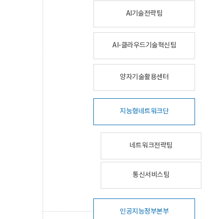
AI기술전략팀
AI-클라우드기술혁신팀
양자기술활용센터
지능형네트워크단
네트워크전략팀
통신서비스팀
인공지능정부본부