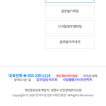
글로벌기획팀
디지털정부협력팀
글로벌아카데미
대표전화 ☏ 053-230-1114
개인정보처리방침
저작권 정책
업무담당자조회
사업별웹사이트연락처
찾아오시는 길
개인정보보호책임자 : 양현수 안전경영관리단장
Copyright © 2020 한국지능정보사회진흥원. All Rights Reserved.