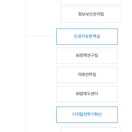
정보보안관리팀
인공지능정책실
AI정책연구팀
미래전략팀
AI법제도센터
디지털전략기획단