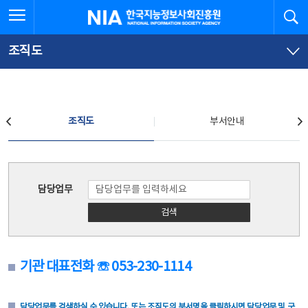
본
전
전체메뉴 열기
검
한국지능정보사회진흥원
문
체
바
메
로
뉴
가
바
조직도
기
로
가
기
조직도
조직도
부서안내
조직도
담당업무
검색
기관 대표전화 ☏ 053-230-1114
담당업무를 검색하실 수 있습니다. 또는 조직도의 부서명을 클릭하시면 담당업무 및 구