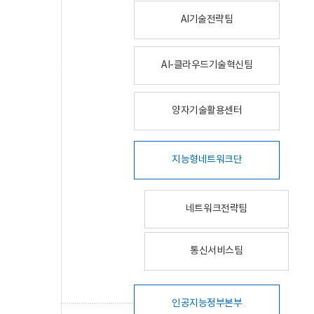
AI기술전략팀
AI-클라우드기술혁신팀
양자기술활용센터
지능형네트워크단
네트워크전략팀
통신서비스팀
인공지능정부본부