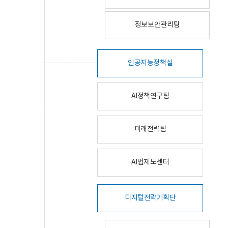
정보보안관리팀
인공지능정책실
AI정책연구팀
미래전략팀
AI법제도센터
디지털전략기획단