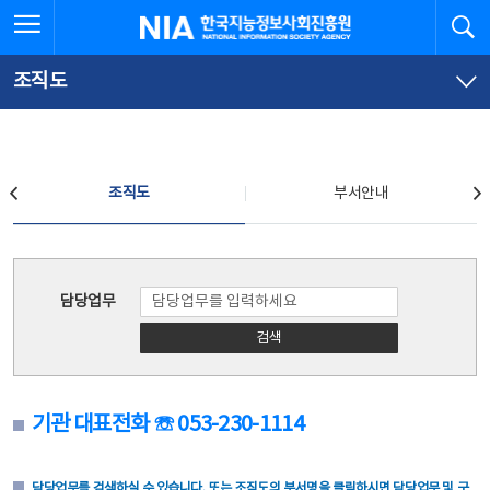
본
전
전체메뉴 열기
검
한국지능정보사회진흥원
문
체
바
메
로
뉴
가
바
조직도
기
로
가
기
조직도
조직도
부서안내
조직도
담당업무
검색
기관 대표전화 ☏ 053-230-1114
담당업무를 검색하실 수 있습니다. 또는 조직도의 부서명을 클릭하시면 담당업무 및 구