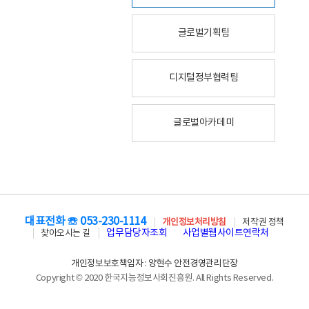
글로벌기획팀
디지털정부협력팀
글로벌아카데미
대표전화 ☏ 053-230-1114
개인정보처리방침
저작권 정책
업무담당자조회
사업별웹사이트연락처
찾아오시는 길
개인정보보호책임자 : 양현수 안전경영관리단장
Copyright © 2020 한국지능정보사회진흥원. All Rights Reserved.