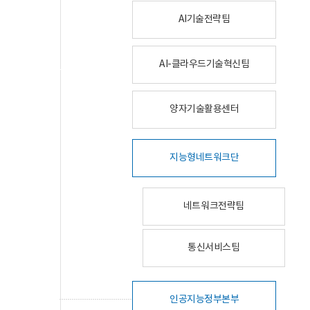
AI기술전략팀
AI-클라우드기술혁신팀
양자기술활용센터
지능형네트워크단
네트워크전략팀
통신서비스팀
인공지능정부본부