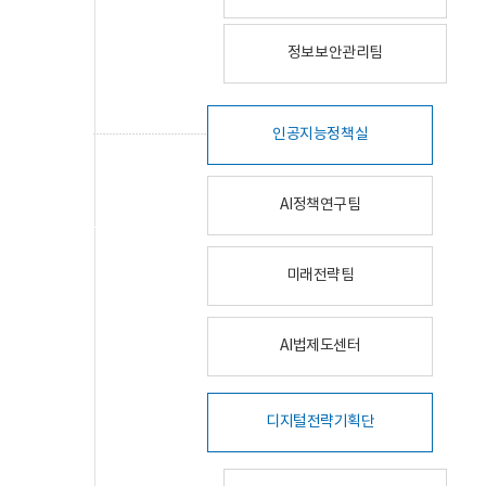
정보보안관리팀
인공지능정책실
AI정책연구팀
미래전략팀
AI법제도센터
디지털전략기획단