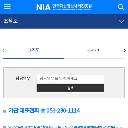
본
전
전체메뉴 열기
검
한국지능정보사회진흥원
문
체
바
메
로
뉴
가
바
조직도
기
로
가
기
조직도
조직도
부서안내
조직도
담당업무
검색
기관 대표전화 ☏ 053-230-1114
담당업무를 검색하실 수 있습니다. 또는 조직도의 부서명을 클릭하시면 담당업무 및 구