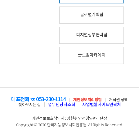
글로벌기획팀
디지털정부협력팀
글로벌아카데미
대표전화 ☏ 053-230-1114
개인정보처리방침
저작권 정책
업무담당자조회
사업별웹사이트연락처
찾아오시는 길
개인정보보호책임자 : 양현수 안전경영관리단장
Copyright © 2020 한국지능정보사회진흥원. All Rights Reserved.