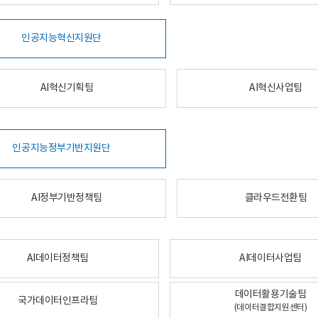
인공지능혁신지원단
AI혁신기획팀
AI혁신사업팀
인공지능정부기반지원단
AI정부기반정책팀
클라우드전환팀
AI데이터정책팀
AI데이터사업팀
데이터활용기술팀
국가데이터인프라팀
(데이터결합지원센터)