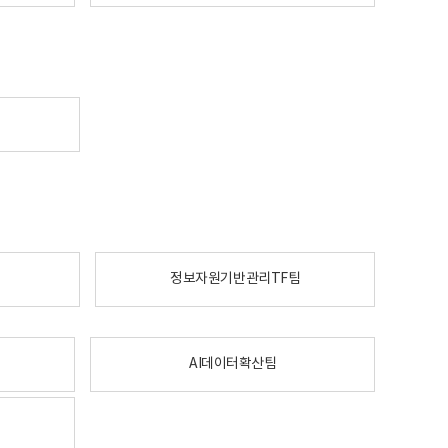
정보자원기반관리TF팀
AI데이터확산팀