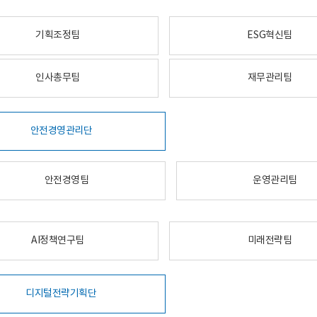
기획조정팀
ESG혁신팀
인사총무팀
재무관리팀
안전경영관리단
안전경영팀
운영관리팀
AI정책연구팀
미래전략팀
디지털전략기획단