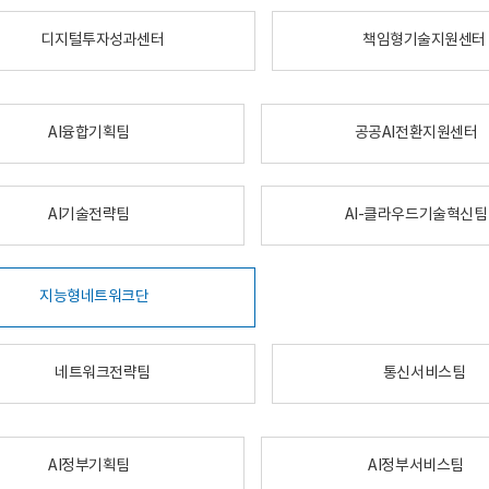
디지털투자성과센터
책임형기술지원센터
AI융합기획팀
공공AI전환지원센터
AI기술전략팀
AI-클라우드기술혁신팀
지능형네트워크단
네트워크전략팀
통신서비스팀
AI정부기획팀
AI정부서비스팀