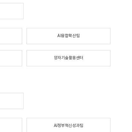
AI융합확산팀
양자기술활용센터
AI정부혁신성과팀