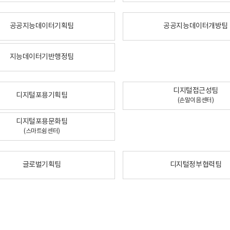
공공지능데이터기획팀
공공지능데이터개방팀
지능데이터기반행정팀
디지털접근성팀
디지털포용기획팀
(손말이음센터)
디지털포용문화팀
(스마트쉼센터)
글로벌기획팀
디지털정부협력팀