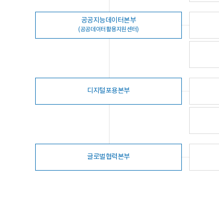
공공지능데이터본부
(공공데이터활용지원센터)
디지털포용본부
글로벌협력본부