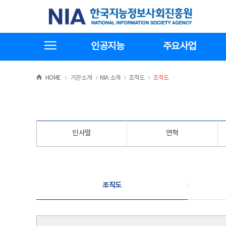
본
전
한국지능정보사회진흥원
문
체
바
메
로
뉴
가
바
전체메뉴보기
기
로
인공지능
주요사업
가
기
>
>
>
>
HOME
기관소개
NIA 소개
조직도
조직도
인사말
연혁
조직도
조직도
조직도