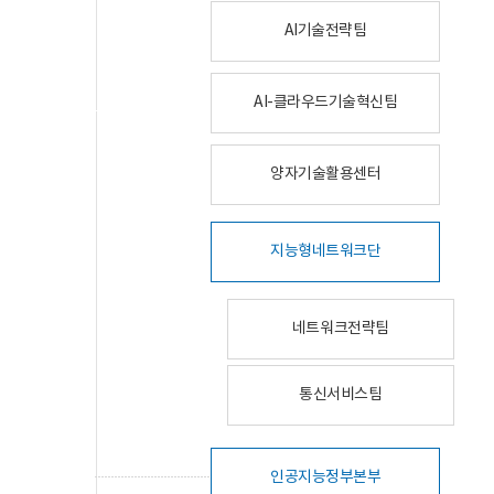
AI기술전략팀
AI-클라우드기술혁신팀
양자기술활용센터
지능형네트워크단
네트워크전략팀
통신서비스팀
인공지능정부본부