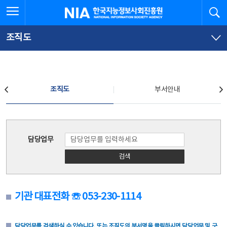
본
전
전체메뉴 열기
검
한국지능정보사회진흥원
문
체
바
메
로
뉴
가
바
조직도
기
로
가
기
조직도
조직도
부서안내
조직도
담당업무
검색
기관 대표전화 ☏ 053-230-1114
담당업무를 검색하실 수 있습니다. 또는 조직도의 부서명을 클릭하시면 담당업무 및 구