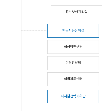
정보보안관리팀
인공지능정책실
AI정책연구팀
미래전략팀
AI법제도센터
디지털전략기획단