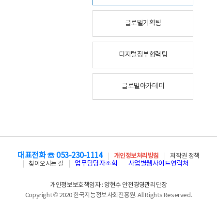
글로벌기획팀
디지털정부협력팀
글로벌아카데미
대표전화 ☏ 053-230-1114
개인정보처리방침
저작권 정책
업무담당자조회
사업별웹사이트연락처
찾아오시는 길
개인정보보호책임자 : 양현수 안전경영관리단장
Copyright © 2020 한국지능정보사회진흥원. All Rights Reserved.