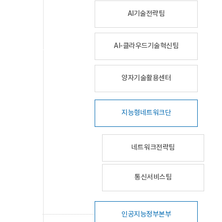
AI기술전략팀
AI-클라우드기술혁신팀
양자기술활용센터
지능형네트워크단
네트워크전략팀
통신서비스팀
인공지능정부본부