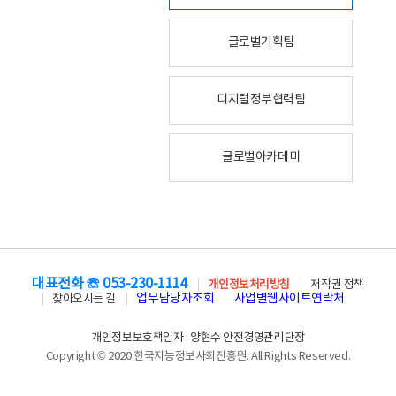
글로벌기획팀
디지털정부협력팀
글로벌아카데미
대표전화 ☏ 053-230-1114
개인정보처리방침
저작권 정책
업무담당자조회
사업별웹사이트연락처
찾아오시는 길
개인정보보호책임자 : 양현수 안전경영관리단장
Copyright © 2020 한국지능정보사회진흥원. All Rights Reserved.