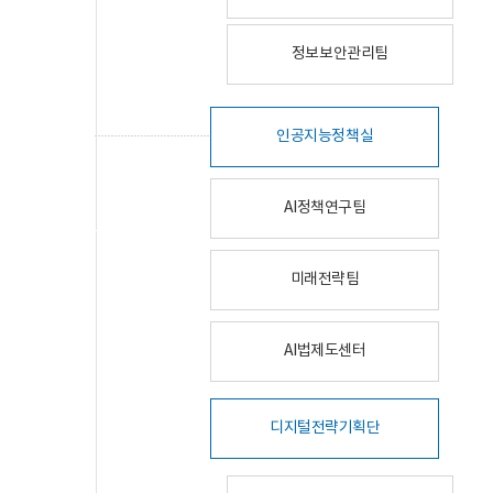
정보보안관리팀
인공지능정책실
AI정책연구팀
미래전략팀
AI법제도센터
디지털전략기획단