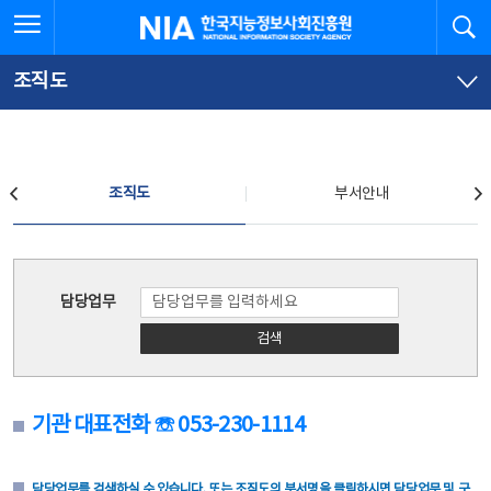
본
전
전체메뉴 열기
검
한국지능정보사회진흥원
문
체
바
메
로
뉴
가
바
조직도
기
로
가
기
조직도
조직도
부서안내
조직도
담당업무
검색
기관 대표전화 ☏ 053-230-1114
담당업무를 검색하실 수 있습니다. 또는 조직도의 부서명을 클릭하시면 담당업무 및 구