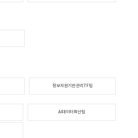
정보자원기반관리TF팀
AI데이터확산팀