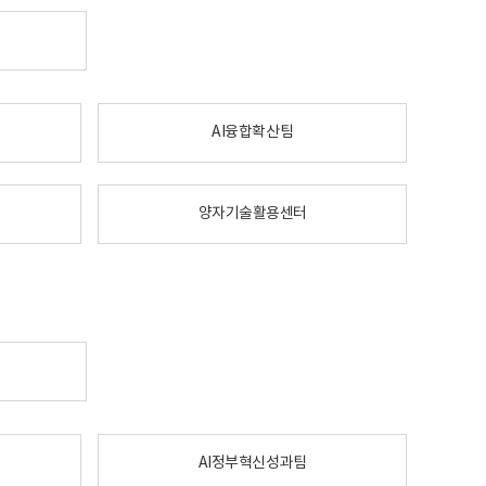
AI융합확산팀
양자기술활용센터
AI정부혁신성과팀