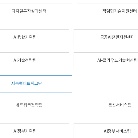
디지털투자성과센터
책임형기술지원센터
AI융합기획팀
공공AI전환지원센터
AI기술전략팀
AI-클라우드기술혁신팀
지능형네트워크단
네트워크전략팀
통신서비스팀
AI정부기획팀
AI정부서비스팀