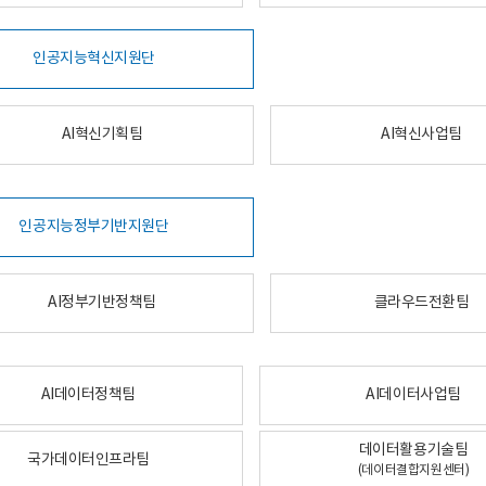
인공지능혁신지원단
AI혁신기획팀
AI혁신사업팀
인공지능정부기반지원단
AI정부기반정책팀
클라우드전환팀
AI데이터정책팀
AI데이터사업팀
데이터활용기술팀
국가데이터인프라팀
(데이터결합지원센터)