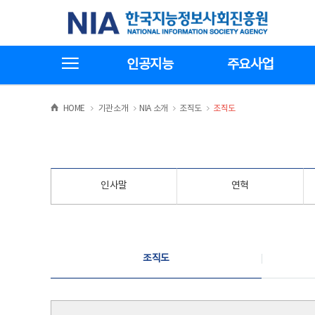
본
전
한국지능정보사회진흥원
문
체
바
메
로
뉴
가
바
전체메뉴보기
기
로
인공지능
주요사업
가
기
>
>
>
>
HOME
기관소개
NIA 소개
조직도
조직도
인사말
연혁
조직도
조직도
조직도