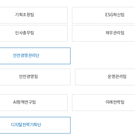
기획조정팀
ESG혁신팀
인사총무팀
재무관리팀
안전경영관리단
안전경영팀
운영관리팀
AI정책연구팀
미래전략팀
디지털전략기획단