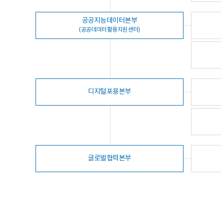
공공지능데이터본부
(공공데이터활용지원센터)
디지털포용본부
글로벌협력본부