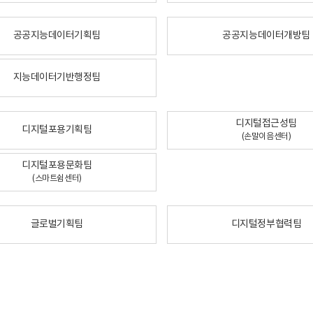
공공지능데이터기획팀
공공지능데이터개방팀
지능데이터기반행정팀
디지털접근성팀
디지털포용기획팀
(손말이음센터)
디지털포용문화팀
(스마트쉼센터)
글로벌기획팀
디지털정부협력팀