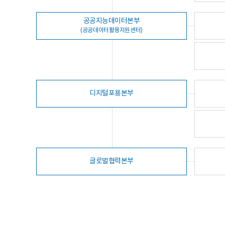
공공지능데이터본부
(공공데이터활용지원센터)
디지털포용본부
글로벌협력본부