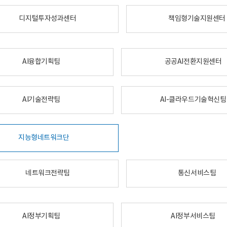
디지털투자성과센터
책임형기술지원센터
AI융합기획팀
공공AI전환지원센터
AI기술전략팀
AI-클라우드기술혁신팀
지능형네트워크단
네트워크전략팀
통신서비스팀
AI정부기획팀
AI정부서비스팀