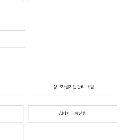
정보자원기반관리TF팀
AI데이터확산팀