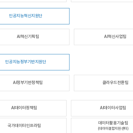
인공지능혁신지원단
AI혁신기획팀
AI혁신사업팀
인공지능정부기반지원단
AI정부기반정책팀
클라우드전환팀
AI데이터정책팀
AI데이터사업팀
데이터활용기술팀
국가데이터인프라팀
(데이터결합지원센터)