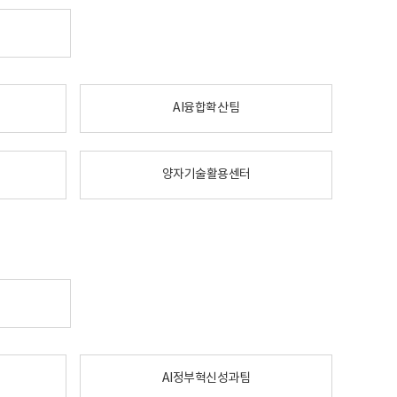
AI융합확산팀
양자기술활용센터
AI정부혁신성과팀