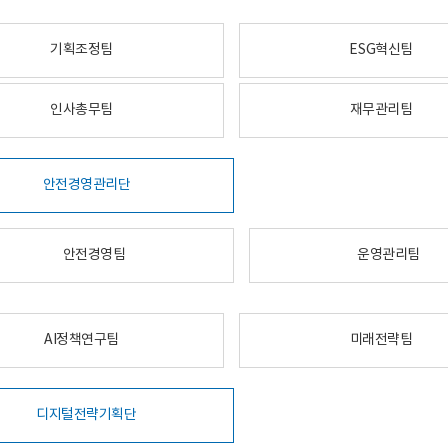
기획조정팀
ESG혁신팀
인사총무팀
재무관리팀
안전경영관리단
안전경영팀
운영관리팀
AI정책연구팀
미래전략팀
디지털전략기획단