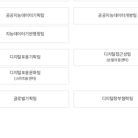
공공지능데이터기획팀
공공지능데이터개방팀
지능데이터기반행정팀
디지털접근성팀
디지털포용기획팀
(손말이음센터)
디지털포용문화팀
(스마트쉼센터)
글로벌기획팀
디지털정부협력팀