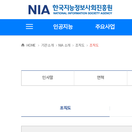
본
전
한국지능정보사회진흥원
문
체
바
메
로
뉴
가
바
전체메뉴보기
기
로
인공지능
주요사업
가
기
>
>
>
>
HOME
기관소개
NIA 소개
조직도
조직도
인사말
연혁
조직도
조직도
조직도