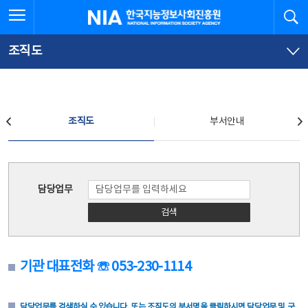
본
전
전체메뉴 열기
검
한국지능정보사회진흥원
문
체
바
메
로
뉴
가
바
조직도
기
로
가
기
조직도
조직도
부서안내
조직도
담당업무
검색
기관 대표전화 ☏ 053-230-1114
담당업무를 검색하실 수 있습니다. 또는 조직도의 부서명을 클릭하시면 담당업무 및 구