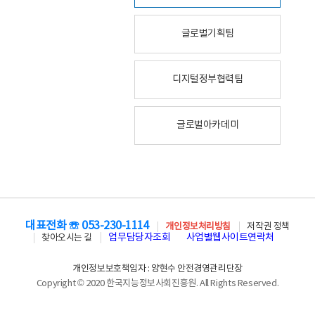
글로벌기획팀
디지털정부협력팀
글로벌아카데미
대표전화 ☏ 053-230-1114
개인정보처리방침
저작권 정책
업무담당자조회
사업별웹사이트연락처
찾아오시는 길
개인정보보호책임자 : 양현수 안전경영관리단장
Copyright © 2020 한국지능정보사회진흥원. All Rights Reserved.