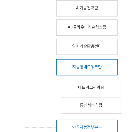
AI기술전략팀
AI-클라우드기술혁신팀
양자기술활용센터
지능형네트워크단
네트워크전략팀
통신서비스팀
인공지능정부본부