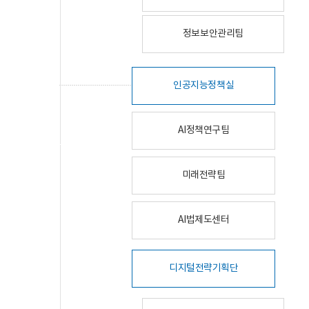
정보보안관리팀
인공지능정책실
AI정책연구팀
미래전략팀
AI법제도센터
디지털전략기획단