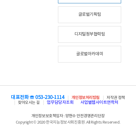
글로벌기획팀
디지털정부협력팀
글로벌아카데미
대표전화 ☏ 053-230-1114
개인정보처리방침
저작권 정책
업무담당자조회
사업별웹사이트연락처
찾아오시는 길
개인정보보호책임자 : 양현수 안전경영관리단장
Copyright © 2020 한국지능정보사회진흥원. All Rights Reserved.