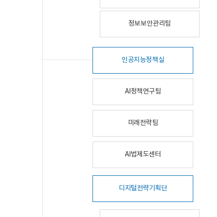
정보보안관리팀
인공지능정책실
AI정책연구팀
미래전략팀
AI법제도센터
디지털전략기획단