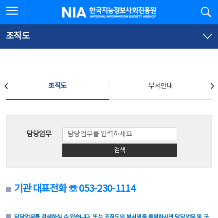
본
전
전체메뉴 열기
검
한국지능정보사회진흥원
문
체
바
메
로
뉴
가
바
조직도
기
로
가
기
조직도
조직도
부서안내
조직도
담당업무
검색
기관 대표전화 ☏ 053-230-1114
담당업무를 검색하실 수 있습니다. 또는 조직도의 부서명을 클릭하시면 담당업무 및 구