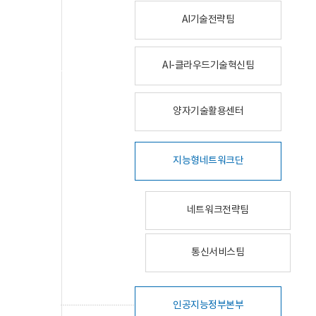
AI기술전략팀
AI-클라우드기술혁신팀
양자기술활용센터
지능형네트워크단
네트워크전략팀
통신서비스팀
인공지능정부본부