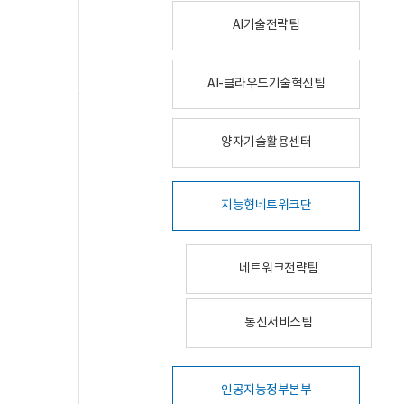
AI기술전략팀
AI-클라우드기술혁신팀
양자기술활용센터
지능형네트워크단
네트워크전략팀
통신서비스팀
인공지능정부본부