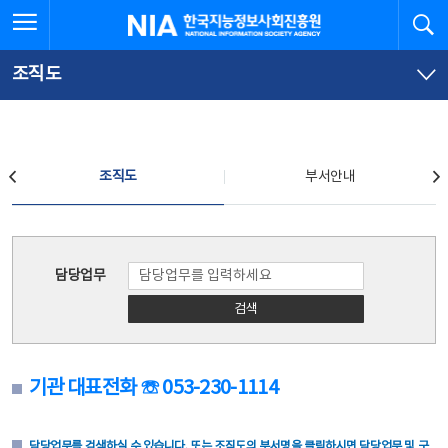
본
전
전체메뉴 열기
검
한국지능정보사회진흥원
문
체
바
메
로
뉴
가
바
조직도
기
로
가
기
조직도
조직도
부서안내
조직도
담당업무
검색
기관 대표전화 ☏ 053-230-1114
담당업무를 검색하실 수 있습니다. 또는 조직도의 부서명을 클릭하시면 담당업무 및 구