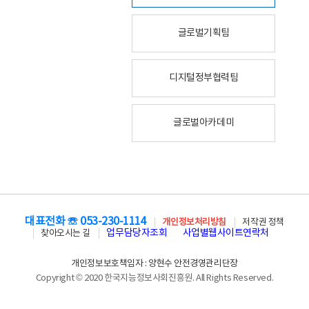
글로벌기획팀
디지털정부협력팀
글로벌아카데미
대표전화 ☏ 053-230-1114
개인정보처리방침
저작권 정책
업무담당자조회
사업별웹사이트연락처
찾아오시는 길
개인정보보호책임자 : 양현수 안전경영관리단장
Copyright © 2020 한국지능정보사회진흥원. All Rights Reserved.