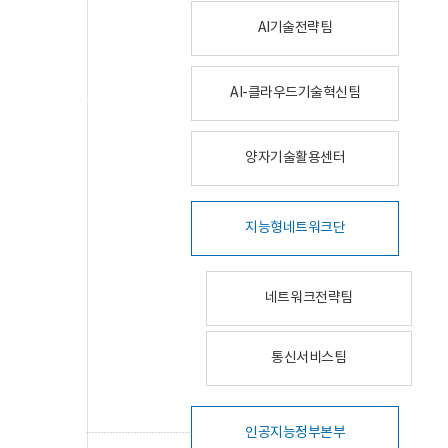
AI기술전략팀
AI-클라우드기술혁신팀
양자기술활용센터
지능형네트워크단
네트워크전략팀
통신서비스팀
인공지능정부본부