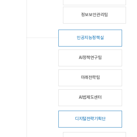
정보보안관리팀
인공지능정책실
AI정책연구팀
미래전략팀
AI법제도센터
디지털전략기획단