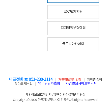
글로벌기획팀
디지털정부협력팀
글로벌아카데미
대표전화 ☏ 053-230-1114
개인정보처리방침
저작권 정책
업무담당자조회
사업별웹사이트연락처
찾아오시는 길
개인정보보호책임자 : 양현수 안전경영관리단장
Copyright © 2020 한국지능정보사회진흥원. All Rights Reserved.