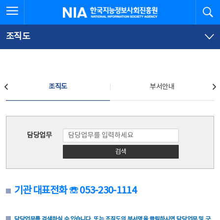
본
전
전체메뉴 열기
검
한국지능정보사회진흥원
문
체
바
메
로
뉴
가
바
조직도
기
로
가
기
조직도
조직도
부서안내
조직도
담당업무
검색
기관 대표전화 ☏ 053-230-1114
담당업무를 검색하실 수 있습니다. 또는 조직도의 부서명을 클릭하시면 담당업무 및 구