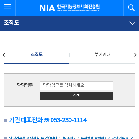
본
전
전체메뉴 열기
검
한국지능정보사회진흥원
문
체
바
메
로
뉴
가
바
조직도
기
로
가
기
조직도
조직도
부서안내
조직도
담당업무
검색
기관 대표전화 ☏ 053-230-1114
담당업무를 검색하실 수 있습니다. 또는 조직도의 부서명을 클릭하시면 담당업무 및 구