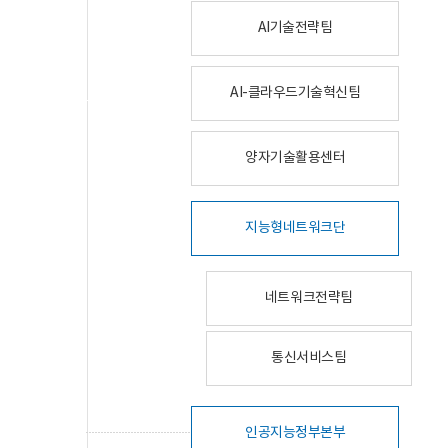
AI기술전략팀
AI-클라우드기술혁신팀
양자기술활용센터
지능형네트워크단
네트워크전략팀
통신서비스팀
인공지능정부본부