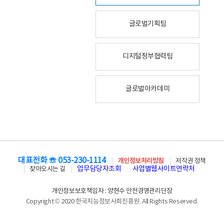
글로벌기획팀
디지털정부협력팀
글로벌아카데미
대표전화 ☏ 053-230-1114
개인정보처리방침
저작권 정책
업무담당자조회
사업별웹사이트연락처
찾아오시는 길
개인정보보호책임자 : 양현수 안전경영관리단장
Copyright © 2020 한국지능정보사회진흥원. All Rights Reserved.