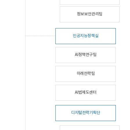
정보보안관리팀
인공지능정책실
AI정책연구팀
미래전략팀
AI법제도센터
디지털전략기획단