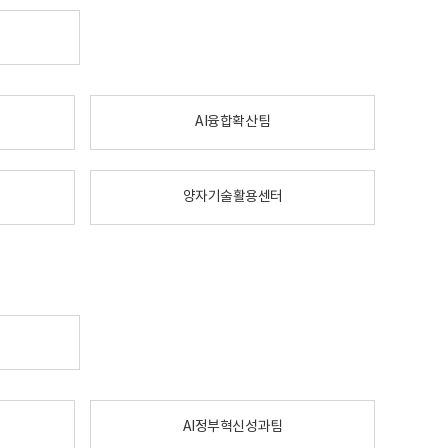
AI융합확산팀
양자기술활용센터
AI정부혁신성과팀