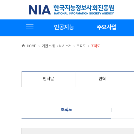
본
전
한국지능정보사회진흥원
문
체
바
메
로
뉴
가
바
전체메뉴보기
기
로
인공지능
주요사업
가
기
>
>
>
>
HOME
기관소개
NIA 소개
조직도
조직도
인사말
연혁
조직도
조직도
조직도