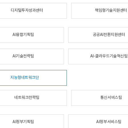
디지털투자성과센터
책임형기술지원센터
AI융합기획팀
공공AI전환지원센터
AI기술전략팀
AI-클라우드기술혁신팀
지능형네트워크단
네트워크전략팀
통신서비스팀
AI정부기획팀
AI정부서비스팀