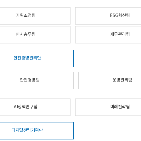
기획조정팀
ESG혁신팀
인사총무팀
재무관리팀
안전경영관리단
안전경영팀
운영관리팀
AI정책연구팀
미래전략팀
디지털전략기획단