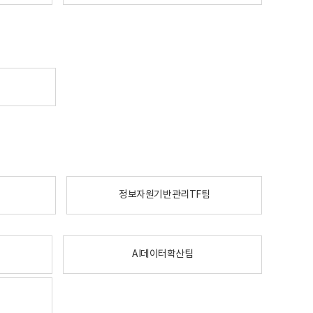
정보자원기반관리TF팀
AI데이터확산팀