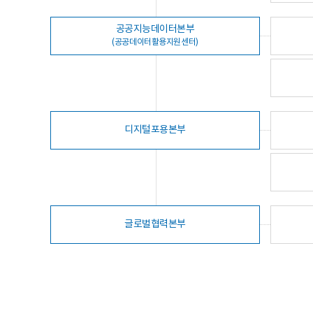
공공지능데이터본부
(공공데이터활용지원센터)
디지털포용본부
글로벌협력본부