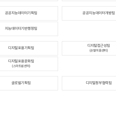
공공지능데이터기획팀
공공지능데이터개방팀
지능데이터기반행정팀
디지털접근성팀
디지털포용기획팀
(손말이음센터)
디지털포용문화팀
(스마트쉼센터)
글로벌기획팀
디지털정부협력팀