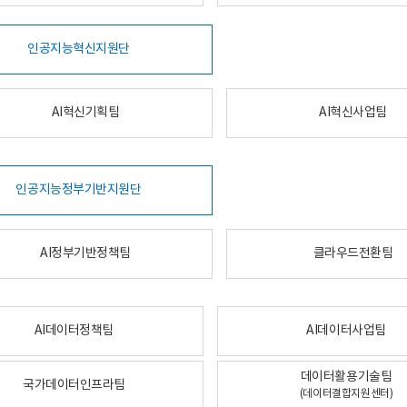
인공지능혁신지원단
AI혁신기획팀
AI혁신사업팀
인공지능정부기반지원단
AI정부기반정책팀
클라우드전환팀
AI데이터정책팀
AI데이터사업팀
데이터활용기술팀
국가데이터인프라팀
(데이터결합지원센터)