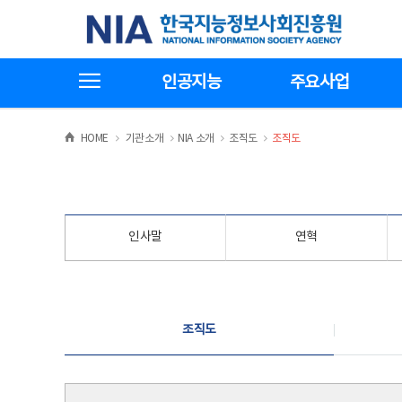
본
전
한국지능정보사회진흥원
문
체
바
메
로
뉴
가
바
전체메뉴보기
기
로
인공지능
주요사업
가
기
>
>
>
>
HOME
기관소개
NIA 소개
조직도
조직도
인사말
연혁
조직도
조직도
조직도