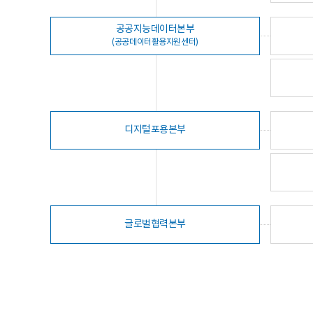
공공지능데이터본부
(공공데이터활용지원센터)
디지털포용본부
글로벌협력본부