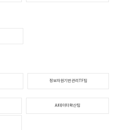
정보자원기반관리TF팀
AI데이터확산팀