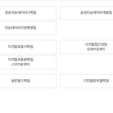
공공지능데이터기획팀
공공지능데이터개방팀
지능데이터기반행정팀
디지털접근성팀
디지털포용기획팀
(손말이음센터)
디지털포용문화팀
(스마트쉼센터)
글로벌기획팀
디지털정부협력팀