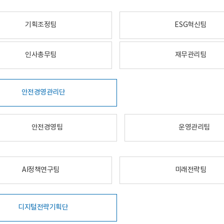
기획조정팀
ESG혁신팀
인사총무팀
재무관리팀
안전경영관리단
안전경영팀
운영관리팀
AI정책연구팀
미래전략팀
디지털전략기획단