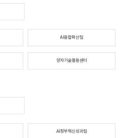
AI융합확산팀
양자기술활용센터
AI정부혁신성과팀