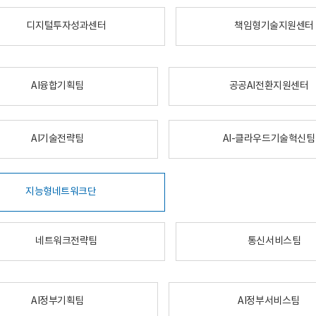
디지털투자성과센터
책임형기술지원센터
AI융합기획팀
공공AI전환지원센터
AI기술전략팀
AI-클라우드기술혁신팀
지능형네트워크단
네트워크전략팀
통신서비스팀
AI정부기획팀
AI정부서비스팀