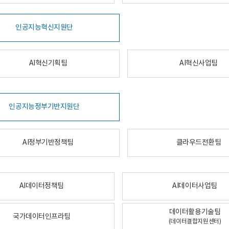
인공지능혁신지원단
AI혁신기획팀
AI혁신사업팀
인공지능정부기반지원단
AI정부기반정책팀
클라우드전환팀
AI데이터정책팀
AI데이터사업팀
데이터활용기술팀
국가데이터인프라팀
(데이터결합지원센터)