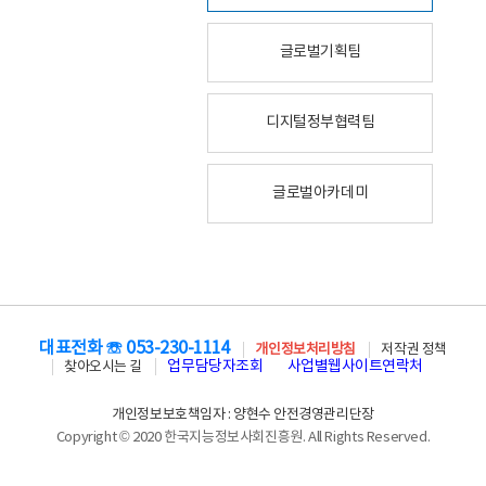
글로벌기획팀
디지털정부협력팀
글로벌아카데미
대표전화 ☏ 053-230-1114
개인정보처리방침
저작권 정책
업무담당자조회
사업별웹사이트연락처
찾아오시는 길
개인정보보호책임자 : 양현수 안전경영관리단장
Copyright © 2020 한국지능정보사회진흥원. All Rights Reserved.