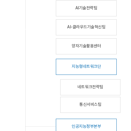
AI기술전략팀
AI-클라우드기술혁신팀
양자기술활용센터
지능형네트워크단
네트워크전략팀
통신서비스팀
인공지능정부본부