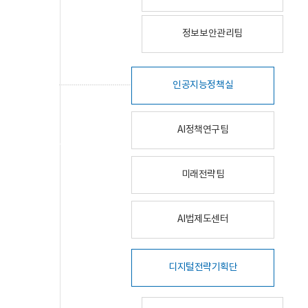
정보보안관리팀
인공지능정책실
AI정책연구팀
미래전략팀
AI법제도센터
디지털전략기획단