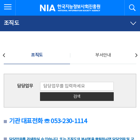
본
전
전체메뉴 열기
검
한국지능정보사회진흥원
문
체
바
메
로
뉴
가
바
조직도
기
로
가
기
조직도
조직도
부서안내
조직도
담당업무
검색
기관 대표전화 ☏ 053-230-1114
담당업무를 검색하실 수 있습니다. 또는 조직도의 부서명을 클릭하시면 담당업무 및 구