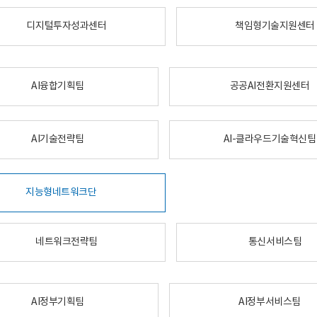
디지털투자성과센터
책임형기술지원센터
AI융합기획팀
공공AI전환지원센터
AI기술전략팀
AI-클라우드기술혁신팀
지능형네트워크단
네트워크전략팀
통신서비스팀
AI정부기획팀
AI정부서비스팀