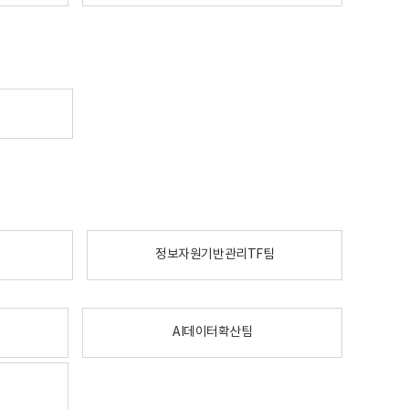
정보자원기반관리TF팀
AI데이터확산팀