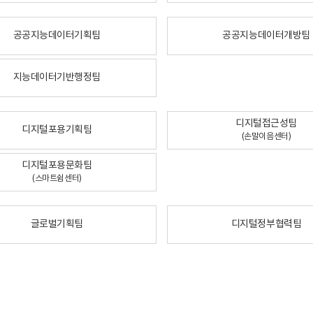
공공지능데이터기획팀
공공지능데이터개방팀
지능데이터기반행정팀
디지털접근성팀
디지털포용기획팀
(손말이음센터)
디지털포용문화팀
(스마트쉼센터)
글로벌기획팀
디지털정부협력팀