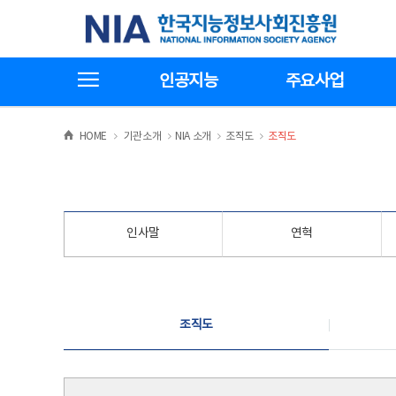
본
전
한국지능정보사회진흥원
문
체
바
메
로
뉴
가
바
전체메뉴보기
기
로
인공지능
주요사업
가
기
>
>
>
>
HOME
기관소개
NIA 소개
조직도
조직도
인사말
연혁
조직도
조직도
조직도