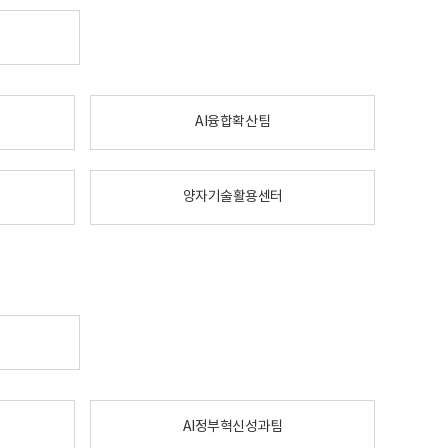
AI융합확산팀
양자기술활용센터
AI정부혁신성과팀