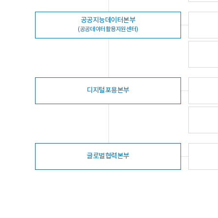
공공지능데이터본부
(공공데이터활용지원센터)
디지털포용본부
글로벌협력본부