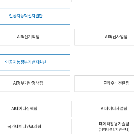
인공지능혁신지원단
AI혁신기획팀
AI혁신사업팀
인공지능정부기반지원단
AI정부기반정책팀
클라우드전환팀
AI데이터정책팀
AI데이터사업팀
데이터활용기술팀
국가데이터인프라팀
(데이터결합지원센터)