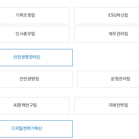
기획조정팀
ESG혁신팀
인사총무팀
재무관리팀
안전경영관리단
안전경영팀
운영관리팀
AI정책연구팀
미래전략팀
디지털전략기획단