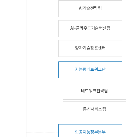
AI기술전략팀
AI-클라우드기술혁신팀
양자기술활용센터
지능형네트워크단
네트워크전략팀
통신서비스팀
인공지능정부본부