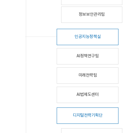
정보보안관리팀
인공지능정책실
AI정책연구팀
미래전략팀
AI법제도센터
디지털전략기획단