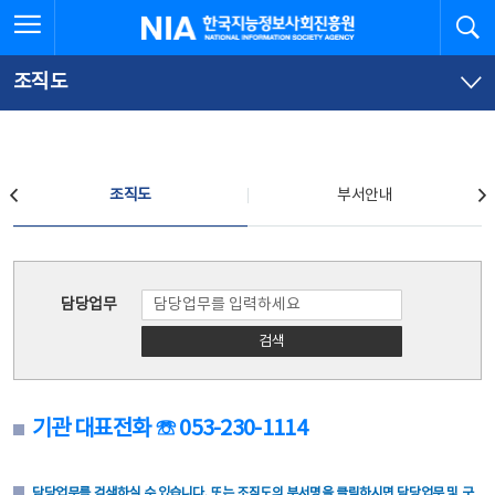
본
전
전체메뉴 열기
검
한국지능정보사회진흥원
문
체
바
메
로
뉴
가
바
조직도
기
로
가
기
조직도
조직도
부서안내
조직도
담당업무
검색
기관 대표전화 ☏ 053-230-1114
담당업무를 검색하실 수 있습니다. 또는 조직도의 부서명을 클릭하시면 담당업무 및 구