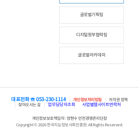
글로벌기획팀
디지털정부협력팀
글로벌아카데미
대표전화 ☏ 053-230-1114
개인정보처리방침
저작권 정책
업무담당자조회
사업별웹사이트연락처
찾아오시는 길
개인정보보호책임자 : 양현수 안전경영관리단장
Copyright © 2020 한국지능정보사회진흥원. All Rights Reserved.