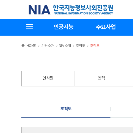
본
전
한국지능정보사회진흥원
문
체
바
메
로
뉴
가
바
전체메뉴보기
기
로
인공지능
주요사업
가
기
>
>
>
>
HOME
기관소개
NIA 소개
조직도
조직도
인사말
연혁
조직도
조직도
조직도