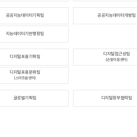
공공지능데이터기획팀
공공지능데이터개방팀
지능데이터기반행정팀
디지털접근성팀
디지털포용기획팀
(손말이음센터)
디지털포용문화팀
(스마트쉼센터)
글로벌기획팀
디지털정부협력팀