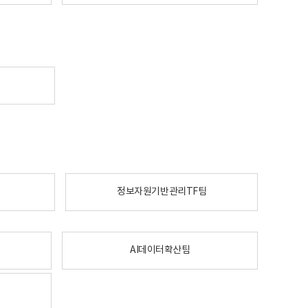
정보자원기반관리TF팀
AI데이터확산팀