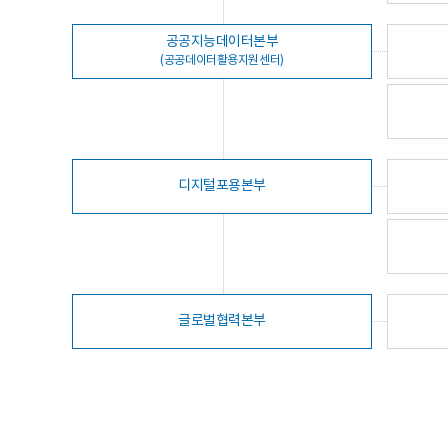
공공지능데이터본부
(공공데이터활용지원센터)
디지털포용본부
글로벌협력본부