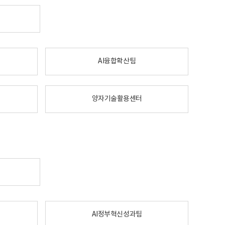
AI융합확산팀
양자기술활용센터
AI정부혁신성과팀