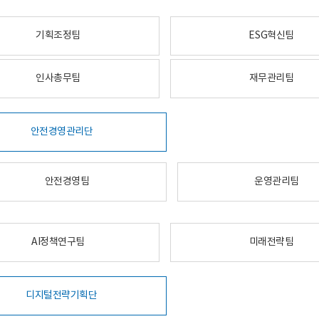
기획조정팀
ESG혁신팀
인사총무팀
재무관리팀
안전경영관리단
안전경영팀
운영관리팀
AI정책연구팀
미래전략팀
디지털전략기획단