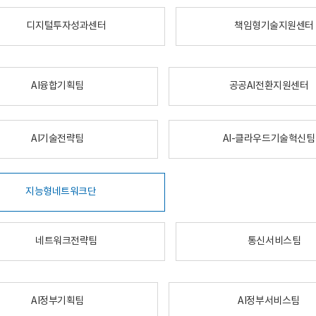
디지털투자성과센터
책임형기술지원센터
AI융합기획팀
공공AI전환지원센터
AI기술전략팀
AI-클라우드기술혁신팀
지능형네트워크단
네트워크전략팀
통신서비스팀
AI정부기획팀
AI정부서비스팀