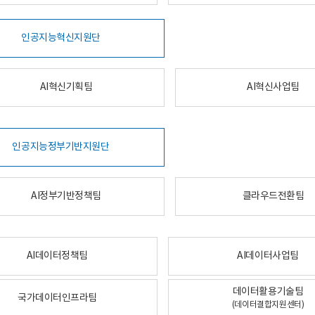
인공지능혁신지원단
AI혁신기획팀
AI혁신사업팀
인공지능정부기반지원단
AI정부기반정책팀
클라우드전환팀
AI데이터정책팀
AI데이터사업팀
데이터활용기술팀
국가데이터인프라팀
(데이터결합지원센터)