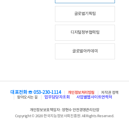
글로벌기획팀
디지털정부협력팀
글로벌아카데미
대표전화 ☏ 053-230-1114
개인정보처리방침
저작권 정책
업무담당자조회
사업별웹사이트연락처
찾아오시는 길
개인정보보호책임자 : 양현수 안전경영관리단장
Copyright © 2020 한국지능정보사회진흥원. All Rights Reserved.