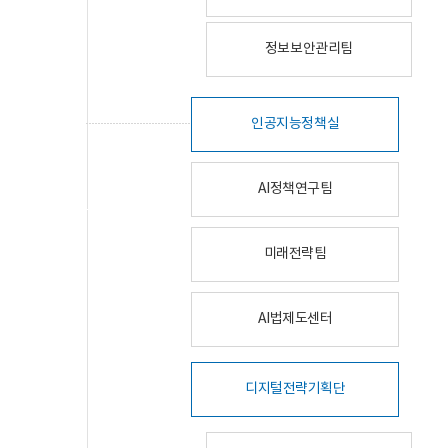
정보보안관리팀
인공지능정책실
AI정책연구팀
미래전략팀
AI법제도센터
디지털전략기획단