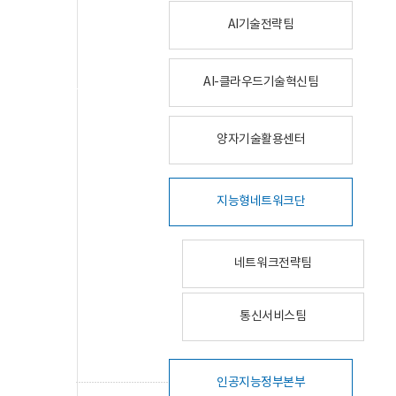
AI기술전략팀
AI-클라우드기술혁신팀
양자기술활용센터
지능형네트워크단
네트워크전략팀
통신서비스팀
인공지능정부본부