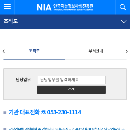
본
전
전체메뉴 열기
검
한국지능정보사회진흥원
문
체
바
메
로
뉴
가
바
조직도
기
로
가
기
조직도
조직도
부서안내
조직도
담당업무
검색
기관 대표전화 ☏ 053-230-1114
담당업무를 검색하실 수 있습니다. 또는 조직도의 부서명을 클릭하시면 담당업무 및 구