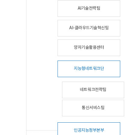
AI기술전략팀
AI-클라우드기술혁신팀
양자기술활용센터
지능형네트워크단
네트워크전략팀
통신서비스팀
인공지능정부본부