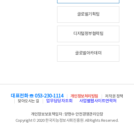
글로벌기획팀
디지털정부협력팀
글로벌아카데미
대표전화 ☏ 053-230-1114
개인정보처리방침
저작권 정책
업무담당자조회
사업별웹사이트연락처
찾아오시는 길
개인정보보호책임자 : 양현수 안전경영관리단장
Copyright © 2020 한국지능정보사회진흥원. All Rights Reserved.