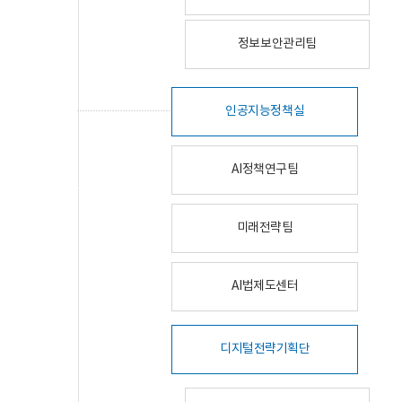
정보보안관리팀
인공지능정책실
AI정책연구팀
미래전략팀
AI법제도센터
디지털전략기획단