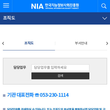
본
전
전체메뉴 열기
검
한국지능정보사회진흥원
문
체
바
메
로
뉴
가
바
조직도
기
로
가
기
조직도
조직도
부서안내
조직도
담당업무
검색
기관 대표전화 ☏ 053-230-1114
담당업무를 검색하실 수 있습니다. 또는 조직도의 부서명을 클릭하시면 담당업무 및 구