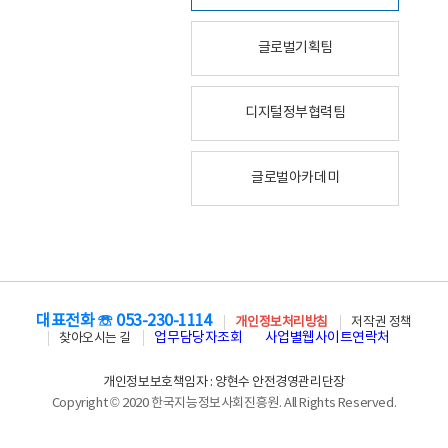
글로벌기획팀
디지털정부협력팀
글로벌아카데미
대표전화 ☏ 053-230-1114
개인정보처리방침
저작권 정책
업무담당자조회
사업별웹사이트연락처
찾아오시는 길
개인정보보호책임자 : 양현수 안전경영관리단장
Copyright © 2020 한국지능정보사회진흥원. All Rights Reserved.