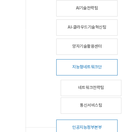
AI기술전략팀
AI-클라우드기술혁신팀
양자기술활용센터
지능형네트워크단
네트워크전략팀
통신서비스팀
인공지능정부본부