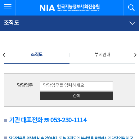
본
전
전체메뉴 열기
검
한국지능정보사회진흥원
문
체
바
메
로
뉴
가
바
조직도
기
로
가
기
조직도
조직도
부서안내
조직도
담당업무
검색
기관 대표전화 ☏ 053-230-1114
담당업무를 검색하실 수 있습니다. 또는 조직도의 부서명을 클릭하시면 담당업무 및 구