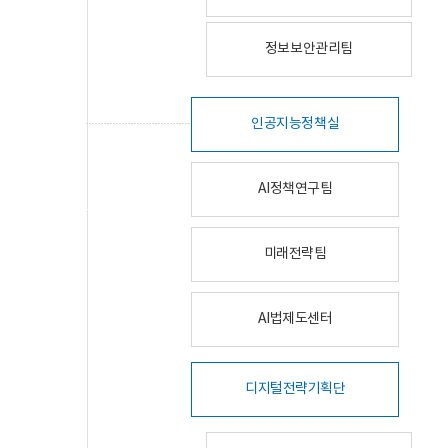
정보보안관리팀
인공지능정책실
AI정책연구팀
미래전략팀
AI법제도센터
디지털전략기획단