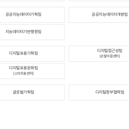
공공지능데이터기획팀
공공지능데이터개방팀
지능데이터기반행정팀
디지털접근성팀
디지털포용기획팀
(손말이음센터)
디지털포용문화팀
(스마트쉼센터)
글로벌기획팀
디지털정부협력팀