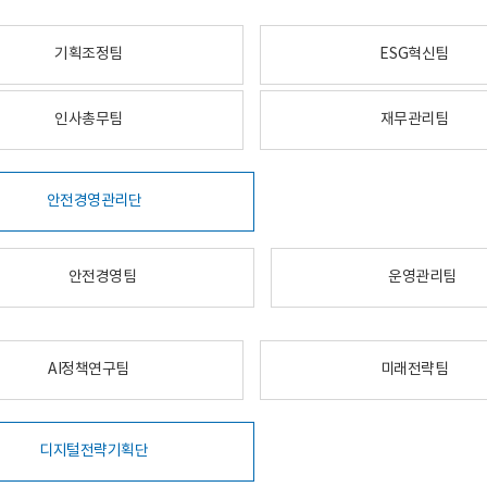
기획조정팀
ESG혁신팀
인사총무팀
재무관리팀
안전경영관리단
안전경영팀
운영관리팀
AI정책연구팀
미래전략팀
디지털전략기획단