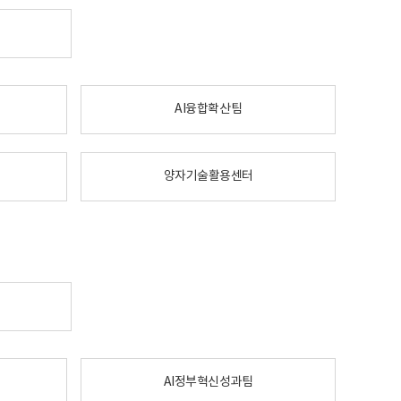
AI융합확산팀
양자기술활용센터
AI정부혁신성과팀