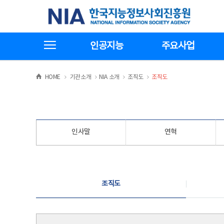
본
전
한국지능정보사회진흥원
문
체
바
메
로
뉴
가
바
전체메뉴보기
기
로
인공지능
주요사업
가
기
>
>
>
>
HOME
기관소개
NIA 소개
조직도
조직도
인사말
연혁
조직도
조직도
조직도