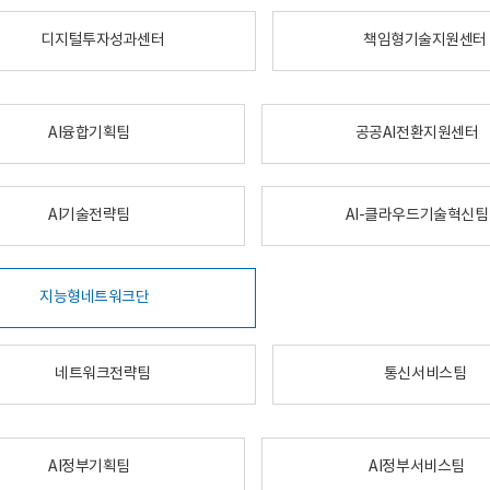
디지털투자성과센터
책임형기술지원센터
AI융합기획팀
공공AI전환지원센터
AI기술전략팀
AI-클라우드기술혁신팀
지능형네트워크단
네트워크전략팀
통신서비스팀
AI정부기획팀
AI정부서비스팀