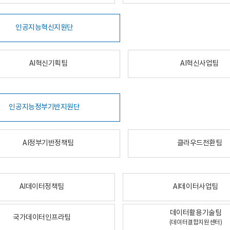
인공지능혁신지원단
AI혁신기획팀
AI혁신사업팀
인공지능정부기반지원단
AI정부기반정책팀
클라우드전환팀
AI데이터정책팀
AI데이터사업팀
데이터활용기술팀
국가데이터인프라팀
(데이터결합지원센터)