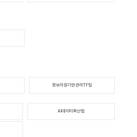
정보자원기반관리TF팀
AI데이터확산팀