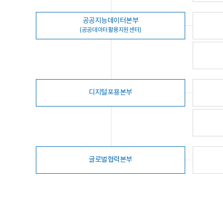
공공지능데이터본부
(공공데이터활용지원센터)
디지털포용본부
글로벌협력본부