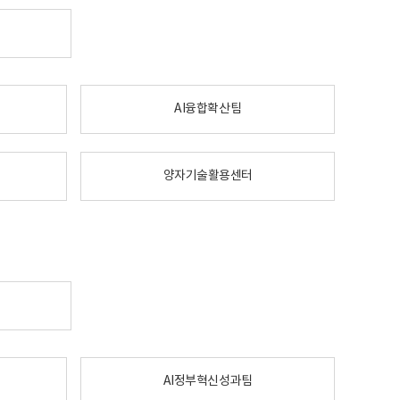
AI융합확산팀
양자기술활용센터
AI정부혁신성과팀