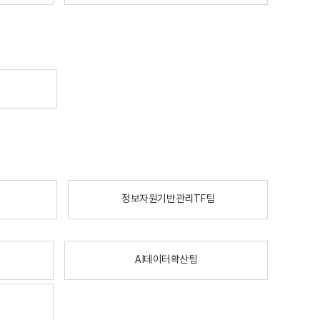
정보자원기반관리TF팀
AI데이터확산팀