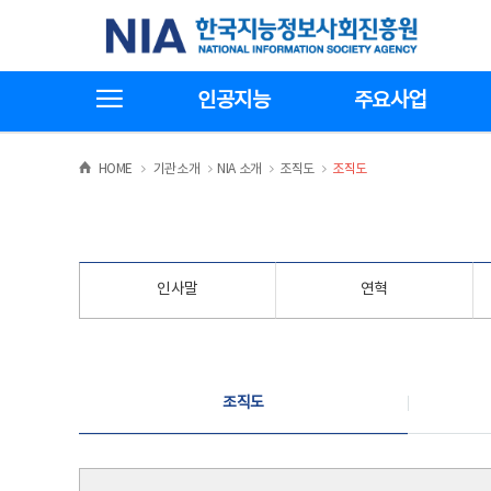
본
전
한국지능정보사회진흥원
문
체
바
메
로
뉴
가
바
전체메뉴보기
기
로
인공지능
주요사업
가
기
>
>
>
>
HOME
기관소개
NIA 소개
조직도
조직도
인사말
연혁
조직도
조직도
조직도