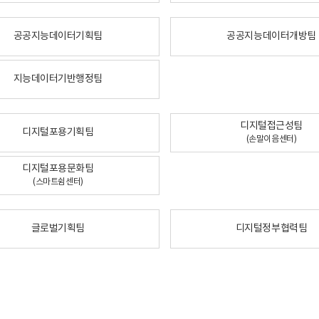
공공지능데이터기획팀
공공지능데이터개방팀
지능데이터기반행정팀
디지털접근성팀
디지털포용기획팀
(손말이음센터)
디지털포용문화팀
(스마트쉼센터)
글로벌기획팀
디지털정부협력팀