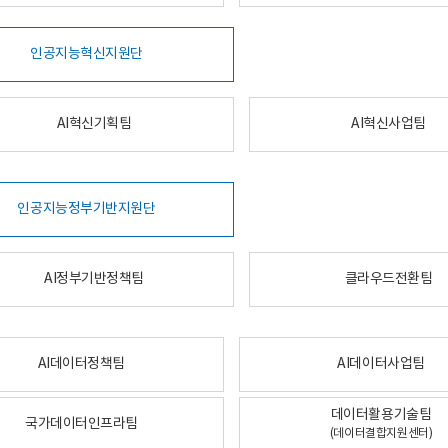
인공지능혁신지원단
AI혁신기획팀
AI혁신사업팀
인공지능정부기반지원단
AI정부기반정책팀
클라우드전환팀
AI데이터정책팀
AI데이터사업팀
데이터활용기술팀
국가데이터인프라팀
(데이터결합지원센터)