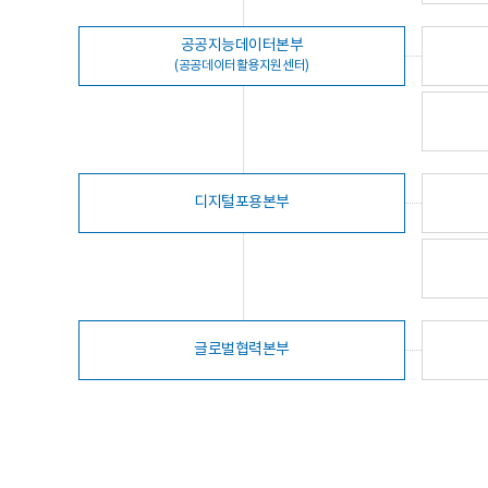
공공지능데이터본부
(공공데이터활용지원센터)
디지털포용본부
글로벌협력본부