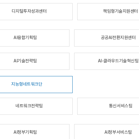
디지털투자성과센터
책임형기술지원센터
AI융합기획팀
공공AI전환지원센터
AI기술전략팀
AI-클라우드기술혁신팀
지능형네트워크단
네트워크전략팀
통신서비스팀
AI정부기획팀
AI정부서비스팀