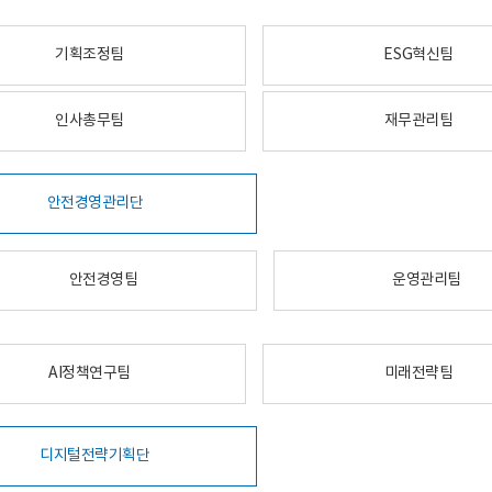
기획조정팀
ESG혁신팀
인사총무팀
재무관리팀
안전경영관리단
안전경영팀
운영관리팀
AI정책연구팀
미래전략팀
디지털전략기획단