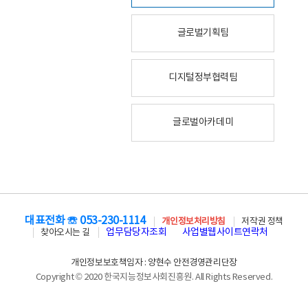
글로벌기획팀
디지털정부협력팀
글로벌아카데미
대표전화 ☏ 053-230-1114
개인정보처리방침
저작권 정책
업무담당자조회
사업별웹사이트연락처
찾아오시는 길
개인정보보호책임자 : 양현수 안전경영관리단장
Copyright © 2020 한국지능정보사회진흥원. All Rights Reserved.