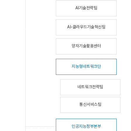
AI기술전략팀
AI-클라우드기술혁신팀
양자기술활용센터
지능형네트워크단
네트워크전략팀
통신서비스팀
인공지능정부본부