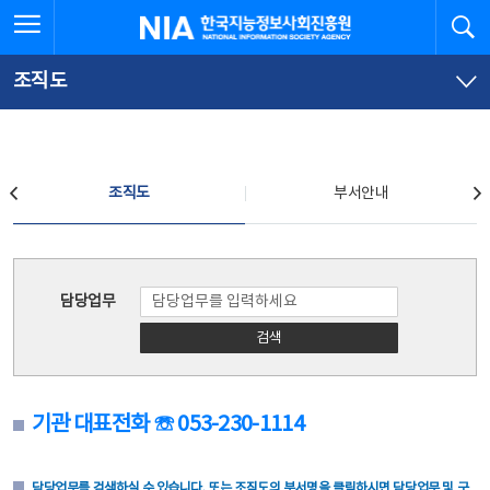
본
전
전체메뉴 열기
검
한국지능정보사회진흥원
문
체
바
메
로
뉴
가
바
조직도
기
로
가
기
조직도
조직도
부서안내
조직도
담당업무
검색
기관 대표전화 ☏ 053-230-1114
담당업무를 검색하실 수 있습니다. 또는 조직도의 부서명을 클릭하시면 담당업무 및 구