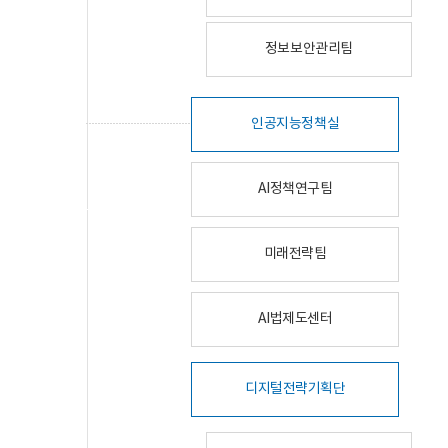
정보보안관리팀
인공지능정책실
AI정책연구팀
미래전략팀
AI법제도센터
디지털전략기획단