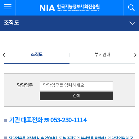
본
전
전체메뉴 열기
검
한국지능정보사회진흥원
문
체
바
메
로
뉴
가
바
조직도
기
로
가
기
조직도
조직도
부서안내
조직도
담당업무
검색
기관 대표전화 ☏ 053-230-1114
담당업무를 검색하실 수 있습니다. 또는 조직도의 부서명을 클릭하시면 담당업무 및 구