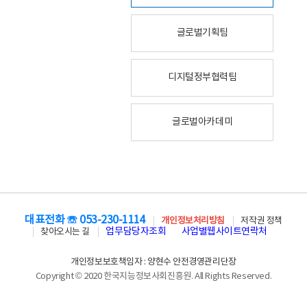
글로벌기획팀
디지털정부협력팀
글로벌아카데미
대표전화 ☏ 053-230-1114
개인정보처리방침
저작권 정책
업무담당자조회
사업별웹사이트연락처
찾아오시는 길
개인정보보호책임자 : 양현수 안전경영관리단장
Copyright © 2020 한국지능정보사회진흥원. All Rights Reserved.