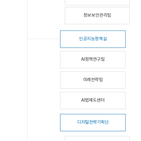
정보보안관리팀
인공지능정책실
AI정책연구팀
미래전략팀
AI법제도센터
디지털전략기획단