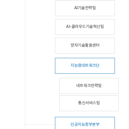
AI기술전략팀
AI-클라우드기술혁신팀
양자기술활용센터
지능형네트워크단
네트워크전략팀
통신서비스팀
인공지능정부본부