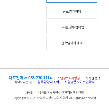
글로벌기획팀
디지털정부협력팀
글로벌아카데미
대표전화 ☏ 053-230-1114
개인정보처리방침
저작권 정책
업무담당자조회
사업별웹사이트연락처
찾아오시는 길
개인정보보호책임자 : 양현수 안전경영관리단장
Copyright © 2020 한국지능정보사회진흥원. All Rights Reserved.