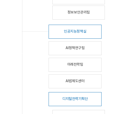
정보보안관리팀
인공지능정책실
AI정책연구팀
미래전략팀
AI법제도센터
디지털전략기획단