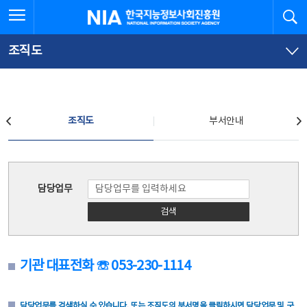
본
전
전체메뉴 열기
검
한국지능정보사회진흥원
문
체
바
메
로
뉴
가
바
조직도
기
로
가
기
조직도
조직도
부서안내
조직도
담당업무
검색
기관 대표전화 ☏ 053-230-1114
담당업무를 검색하실 수 있습니다. 또는 조직도의 부서명을 클릭하시면 담당업무 및 구