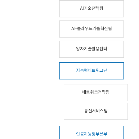
AI기술전략팀
AI-클라우드기술혁신팀
양자기술활용센터
지능형네트워크단
네트워크전략팀
통신서비스팀
인공지능정부본부