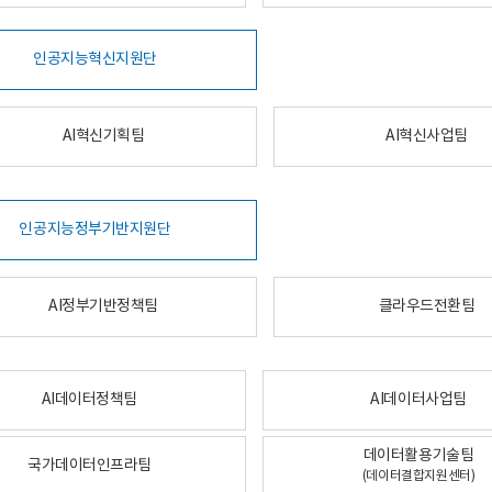
인공지능혁신지원단
AI혁신기획팀
AI혁신사업팀
인공지능정부기반지원단
AI정부기반정책팀
클라우드전환팀
AI데이터정책팀
AI데이터사업팀
데이터활용기술팀
국가데이터인프라팀
(데이터결합지원센터)