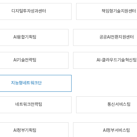
디지털투자성과센터
책임형기술지원센터
AI융합기획팀
공공AI전환지원센터
AI기술전략팀
AI-클라우드기술혁신팀
지능형네트워크단
네트워크전략팀
통신서비스팀
AI정부기획팀
AI정부서비스팀