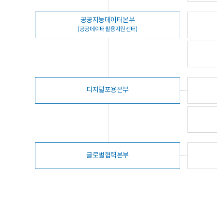
공공지능데이터본부
(공공데이터활용지원센터)
디지털포용본부
글로벌협력본부