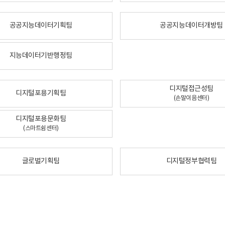
공공지능데이터기획팀
공공지능데이터개방팀
지능데이터기반행정팀
디지털접근성팀
디지털포용기획팀
(손말이음센터)
디지털포용문화팀
(스마트쉼센터)
글로벌기획팀
디지털정부협력팀