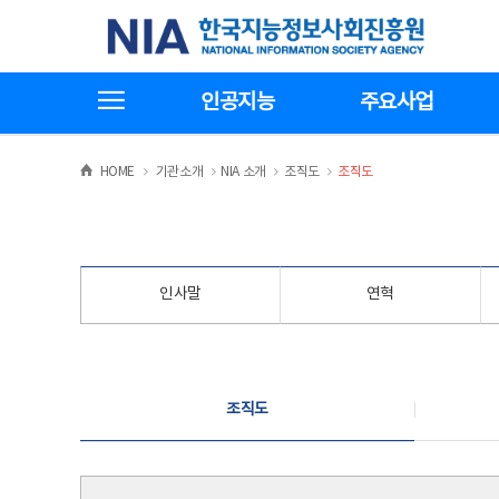
본
전
한국지능정보사회진흥원
문
체
바
메
로
뉴
가
바
전체메뉴보기
기
로
인공지능
주요사업
가
기
>
>
>
>
HOME
기관소개
NIA 소개
조직도
조직도
인사말
연혁
조직도
조직도
조직도