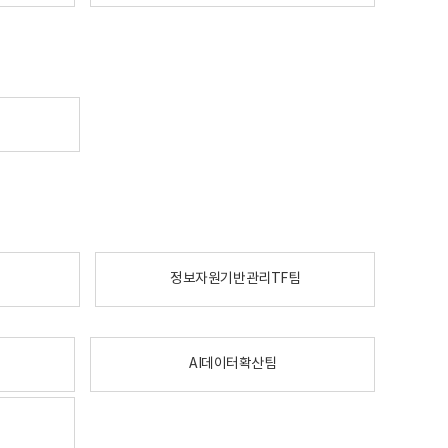
정보자원기반관리TF팀
AI데이터확산팀