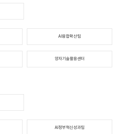
AI융합확산팀
양자기술활용센터
AI정부혁신성과팀