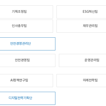
기획조정팀
ESG혁신팀
인사총무팀
재무관리팀
안전경영관리단
안전경영팀
운영관리팀
AI정책연구팀
미래전략팀
디지털전략기획단