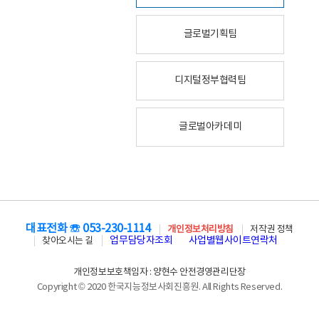
글로벌기획팀
디지털정부협력팀
글로벌아카데미
대표전화 ☏ 053-230-1114
개인정보처리방침
저작권 정책
업무담당자조회
사업별웹사이트연락처
찾아오시는 길
개인정보보호책임자 : 양현수 안전경영관리단장
Copyright © 2020 한국지능정보사회진흥원. All Rights Reserved.