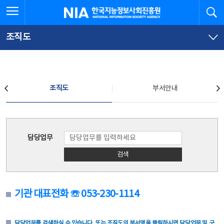
본
전
전체메뉴 열기
검
한국지능정보사회진흥원
문
체
바
메
로
뉴
가
바
조직도
기
로
가
기
조직도
조직도
부서안내
조직도
담당업무
검색
기관 대표전화 ☏ 053-230-1114
담당업무를 검색하실 수 있습니다. 또는 조직도의 부서명을 클릭하시면 담당업무 및 구