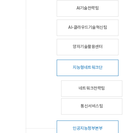
AI기술전략팀
AI-클라우드기술혁신팀
양자기술활용센터
지능형네트워크단
네트워크전략팀
통신서비스팀
인공지능정부본부