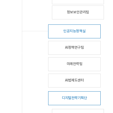
정보보안관리팀
인공지능정책실
AI정책연구팀
미래전략팀
AI법제도센터
디지털전략기획단