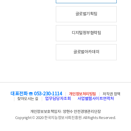
글로벌기획팀
디지털정부협력팀
글로벌아카데미
대표전화 ☏ 053-230-1114
개인정보처리방침
저작권 정책
업무담당자조회
사업별웹사이트연락처
찾아오시는 길
개인정보보호책임자 : 양현수 안전경영관리단장
Copyright © 2020 한국지능정보사회진흥원. All Rights Reserved.