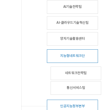
AI기술전략팀
AI-클라우드기술혁신팀
양자기술활용센터
지능형네트워크단
네트워크전략팀
통신서비스팀
인공지능정부본부