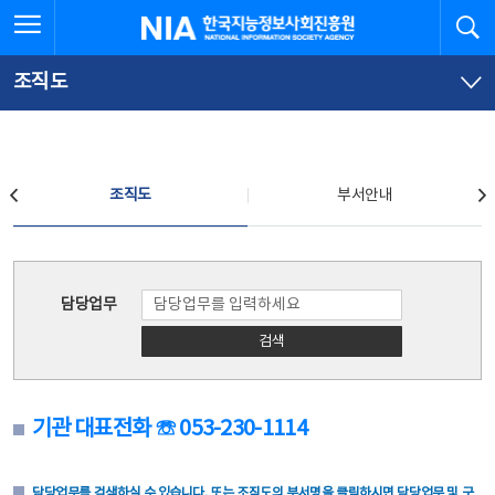
본
전
전체메뉴 열기
검
한국지능정보사회진흥원
문
체
바
메
로
뉴
가
바
조직도
기
로
가
기
조직도
조직도
부서안내
조직도
담당업무
검색
기관 대표전화 ☏ 053-230-1114
담당업무를 검색하실 수 있습니다. 또는 조직도의 부서명을 클릭하시면 담당업무 및 구