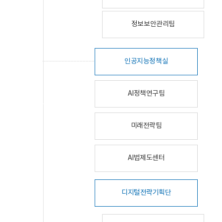
정보보안관리팀
인공지능정책실
AI정책연구팀
미래전략팀
AI법제도센터
디지털전략기획단