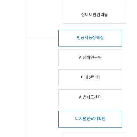
정보보안관리팀
인공지능정책실
AI정책연구팀
미래전략팀
AI법제도센터
디지털전략기획단