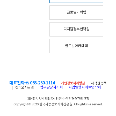
글로벌기획팀
디지털정부협력팀
글로벌아카데미
대표전화 ☏ 053-230-1114
개인정보처리방침
저작권 정책
업무담당자조회
사업별웹사이트연락처
찾아오시는 길
개인정보보호책임자 : 양현수 안전경영관리단장
Copyright © 2020 한국지능정보사회진흥원. All Rights Reserved.