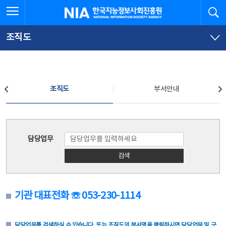
본
전
전체메뉴 열기
검
한국지능정보사회진흥원
문
체
바
메
로
뉴
가
바
조직도
기
로
가
기
조직도
조직도
부서안내
조직도
담당업무
검색
기관 대표전화 ☏ 053-230-1114
담당업무를 검색하실 수 있습니다. 또는 조직도의 부서명을 클릭하시면 담당업무 및 구