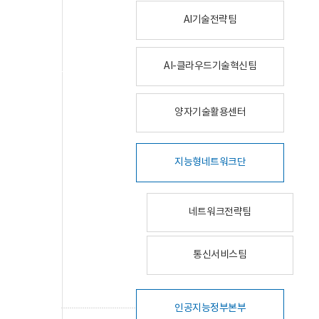
AI기술전략팀
AI-클라우드기술혁신팀
양자기술활용센터
지능형네트워크단
네트워크전략팀
통신서비스팀
인공지능정부본부