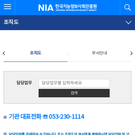
본
전
전체메뉴 열기
검
한국지능정보사회진흥원
문
체
바
메
로
뉴
가
바
조직도
기
로
가
기
조직도
조직도
부서안내
조직도
담당업무
검색
기관 대표전화 ☏ 053-230-1114
담당업무를 검색하실 수 있습니다. 또는 조직도의 부서명을 클릭하시면 담당업무 및 구