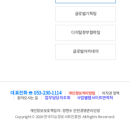
글로벌기획팀
디지털정부협력팀
글로벌아카데미
대표전화 ☏ 053-230-1114
개인정보처리방침
저작권 정책
업무담당자조회
사업별웹사이트연락처
찾아오시는 길
개인정보보호책임자 : 양현수 안전경영관리단장
Copyright © 2020 한국지능정보사회진흥원. All Rights Reserved.