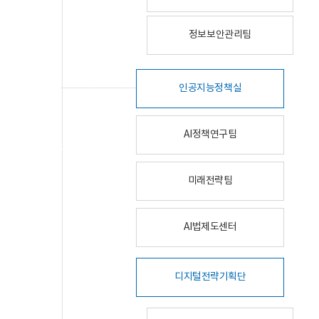
정보보안관리팀
인공지능정책실
AI정책연구팀
미래전략팀
AI법제도센터
디지털전략기획단