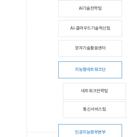
AI기술전략팀
AI-클라우드기술혁신팀
양자기술활용센터
지능형네트워크단
네트워크전략팀
통신서비스팀
인공지능정부본부