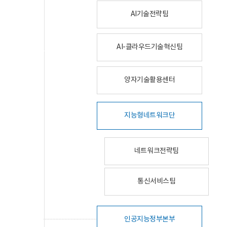
AI기술전략팀
AI-클라우드기술혁신팀
양자기술활용센터
지능형네트워크단
네트워크전략팀
통신서비스팀
인공지능정부본부