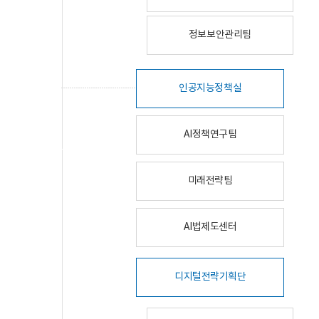
정보보안관리팀
인공지능정책실
AI정책연구팀
미래전략팀
AI법제도센터
디지털전략기획단