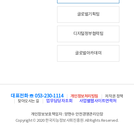
글로벌기획팀
디지털정부협력팀
글로벌아카데미
대표전화 ☏ 053-230-1114
개인정보처리방침
저작권 정책
업무담당자조회
사업별웹사이트연락처
찾아오시는 길
개인정보보호책임자 : 양현수 안전경영관리단장
Copyright © 2020 한국지능정보사회진흥원. All Rights Reserved.