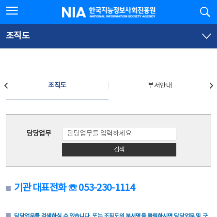
본
전
전체메뉴 열기
검
한국지능정보사회진흥원
문
체
바
메
로
뉴
가
바
조직도
기
로
가
기
조직도
조직도
부서안내
조직도
담당업무
검색
기관 대표전화 ☏ 053-230-1114
담당업무를 검색하실 수 있습니다. 또는 조직도의 부서명을 클릭하시면 담당업무 및 구