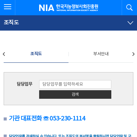
본
전
전체메뉴 열기
검
한국지능정보사회진흥원
문
체
바
메
로
뉴
가
바
조직도
기
로
가
기
조직도
조직도
부서안내
조직도
담당업무
검색
기관 대표전화 ☏ 053-230-1114
담당업무를 검색하실 수 있습니다. 또는 조직도의 부서명을 클릭하시면 담당업무 및 구