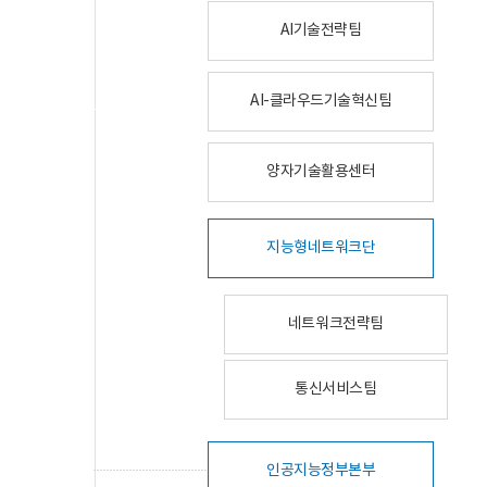
AI기술전략팀
AI-클라우드기술혁신팀
양자기술활용센터
지능형네트워크단
네트워크전략팀
통신서비스팀
인공지능정부본부