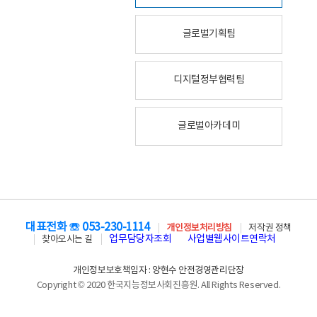
글로벌기획팀
디지털정부협력팀
글로벌아카데미
대표전화 ☏ 053-230-1114
개인정보처리방침
저작권 정책
업무담당자조회
사업별웹사이트연락처
찾아오시는 길
개인정보보호책임자 : 양현수 안전경영관리단장
Copyright © 2020 한국지능정보사회진흥원. All Rights Reserved.