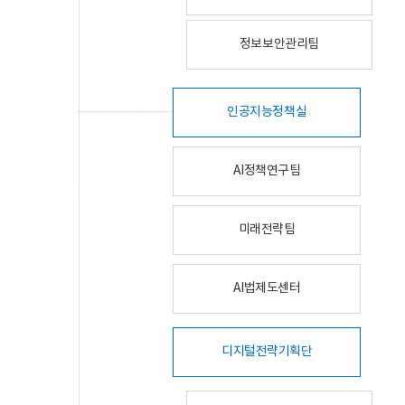
정보보안관리팀
인공지능정책실
AI정책연구팀
미래전략팀
AI법제도센터
디지털전략기획단