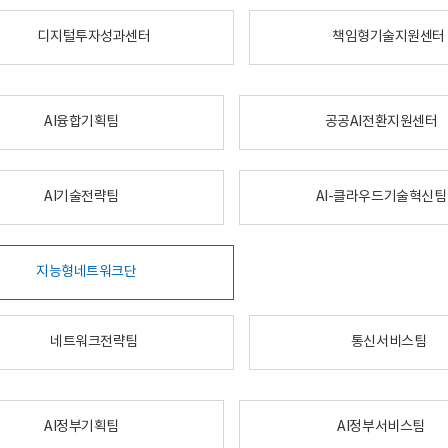
디지털투자성과센터
책임형기술지원센터
AI융합기획팀
공공AI전환지원센터
AI기술전략팀
AI-클라우드기술혁신팀
지능형네트워크단
네트워크전략팀
통신서비스팀
AI정부기획팀
AI정부서비스팀