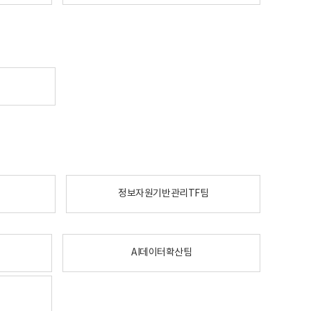
정보자원기반관리TF팀
AI데이터확산팀