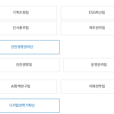
기획조정팀
ESG혁신팀
인사총무팀
재무관리팀
안전경영관리단
안전경영팀
운영관리팀
AI정책연구팀
미래전략팀
디지털전략기획단