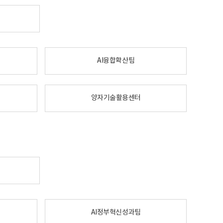
AI융합확산팀
양자기술활용센터
AI정부혁신성과팀