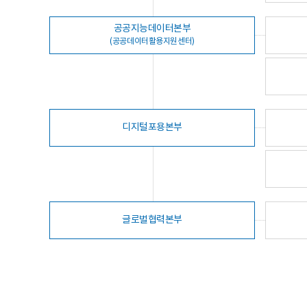
공공지능데이터본부
(공공데이터활용지원센터)
디지털포용본부
글로벌협력본부