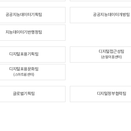
공공지능데이터기획팀
공공지능데이터개방팀
지능데이터기반행정팀
디지털접근성팀
디지털포용기획팀
(손말이음센터)
디지털포용문화팀
(스마트쉼센터)
글로벌기획팀
디지털정부협력팀