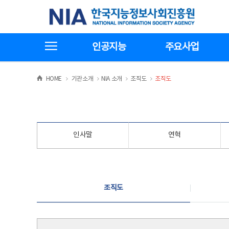
본
전
한국지능정보사회진흥원
문
체
바
메
로
뉴
가
바
전체메뉴보기
기
로
인공지능
주요사업
가
기
>
>
>
>
HOME
기관소개
NIA 소개
조직도
조직도
인사말
연혁
조직도
조직도
조직도