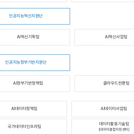
인공지능혁신지원단
AI혁신기획팀
AI혁신사업팀
인공지능정부기반지원단
AI정부기반정책팀
클라우드전환팀
AI데이터정책팀
AI데이터사업팀
데이터활용기술팀
국가데이터인프라팀
(데이터결합지원센터)